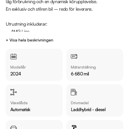
låg förbrukning och en dynamisk körupplevelse.

En exklusiv och stilren bil – redo för leverans.

Utrustning inkluderar:

  - AMG Line

  - Fyrhjulsdrift 

+ Visa hela beskrivningen
  - 360° kamera

  - Infällbar Dragkrok

  - Elstol förare med minne

Modellår
Mätarställning
  - Döda vinkel Varnare

2024
6 680 mil
Jämför denna bil med någon av våra andra Mercedes-Benz 
C-Klass i lager. Se våra bilar på 
https://www.riddermarkbil.se/kopa-bil/?series=c-klass

Växellåda
Drivmedel
Automatisk
Laddhybrid - diesel
Övrig information om bilen:

Årsskatt: Endast 785 kr 

Elräckvidd enligt WLTP på 107 km
