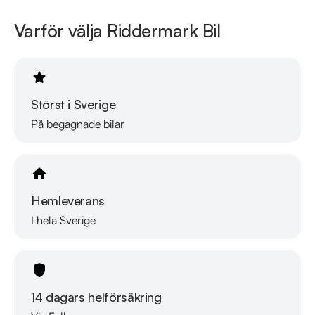
Varför välja Riddermark Bil
Se hur vi genomför våra tester här:

https://vimeo.com/1011323016

Telefontider:

Måndag - Söndag 08:00 - 24:00

Störst i Sverige
På begagnade bilar
Besökstider i butik:

Måndag - Fredag 09:00 - 19:00

Lördag 10:00 - 18:00

Söndag 10:00 - 16:00

Hemleverans
I hela Sverige
Välkomna!
14 dagars helförsäkring