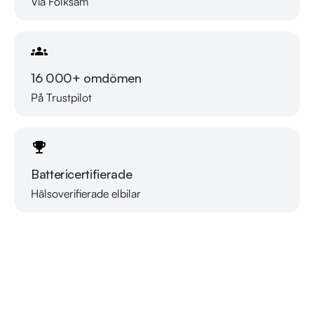
Via Folksam
16 000+ omdömen
På Trustpilot
Battericertifierade
Hälsoverifierade elbilar
Läs mer om oss