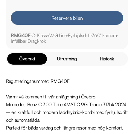
Reservera bilen
RMG40F
C-Klass
AMG Line
Fyrhjulsdrift
360° kamera
Infällbar Dragkrok
Översikt
Utrustning
Historik
Registreringsnummer: RMG40F

Varmt välkommen till vår anläggning i Örebro!

Mercedes-Benz C 300 T d e 4MATIC 9G-Tronic 313hk 2024 
– en kraftfull och modern laddhybrid-kombi med fyrhjulsdrift 
och automatlåda.

Perfekt för både vardag och längre resor med hög komfort, 