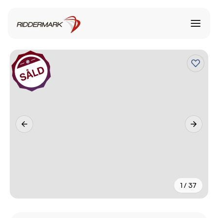
1 / 37
+
32
fler