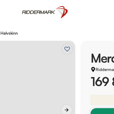
Halvskinn
Mer
Ridderma
169 