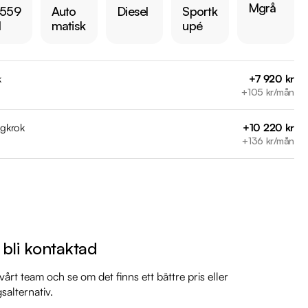
Mgrå
 559
Auto
Diesel
Sportk
ermarkbil.se/kopa-bil/?series=cla

l
matisk
upé
 bilen:

 kr 

k
+7 920 kr
är förbrukning endast 0.40 l/mil

+105 kr/mån
 med 2027-05-31

 månaders garanti

agkrok
+10 220 kr
+136 kr/mån
il

 mil

mil

 mil

l bli kontaktad
årt team och se om det finns ett bättre pris eller
markbil.se/kopa-bil/mercedes-benz/mwz087/

gsalternativ.