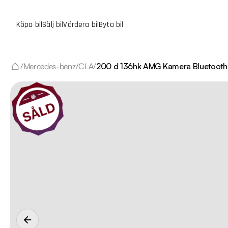
Köpa bil
Sälj bil
Värdera bil
Byta bil
/
Mercedes-benz
/
CLA
/
200 d 136hk AMG Kamera Bluetooth 