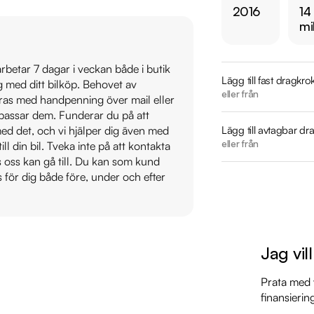
2016
14
på https://www.ridd
mi
Övrig information om
 arbetar 7 dagar i veckan både i butik
Årsskatt: Endast 1103
Lägg till fast dragkro
ig med ditt bilköp. Behovet av
Vid blandad körning 
eller från
veras med handpenning över mail eller
Besiktigad till och
t passar dem. Funderar du på att
Möjlighet till 12-60
Lägg till avtagbar dr
s med det, och vi hjälper dig även med
eller från
till din bil. Tveka inte på att kontakta
os oss kan gå till. Du kan som kund
Servicehistorik:

s för dig både före, under och efter
2018-05-03 - 1421 m
2020-07-09 - 3696
2023-08-17 - 8528 
2025-08-29 - 13477
Jag vil
Besök

Prata med v
https://www.ridder
finansierin
för att:
