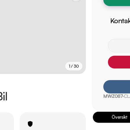
Kontak
1 / 30
+
25
fler
il
MWZ087
CL
Översikt