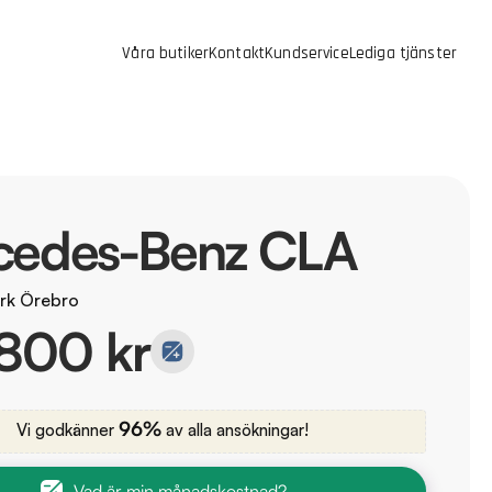
Våra butiker
Kontakt
Kundservice
Lediga tjänster
cedes-Benz CLA
rk Örebro
800 kr
96%
Vi godkänner
av alla ansökningar!
Vad är min månadskostnad?