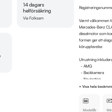
14 dagars
Registreringsnumm
helförsäkring
Via Folksam
Varmt välkommen til
Läs mer om oss
Mercedes-Benz CLA 
dieselmotor som kom
formen ger ett elega
körupplevelse

e
Utrustning inkludera
r
  - AMG

  - Backkamera

  - Navigation

  - Bluetooth

+ Visa hela beskrivn
  - Farthållare

  - Skinn/Alcantaraklädsel

Modellår
Mät
Jämför denna bil me