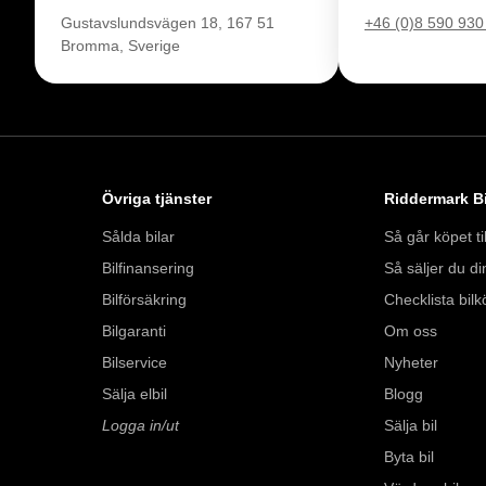
Gustavslundsvägen 18, 167 51
+46 (0)8 590 930
Bromma, Sverige
Övriga tjänster
Riddermark Bi
Sålda bilar
Så går köpet til
Bilfinansering
Så säljer du din
Bilförsäkring
Checklista bilk
Bilgaranti
Om oss
Bilservice
Nyheter
Sälja elbil
Blogg
Logga in/ut
Sälja bil
Byta bil