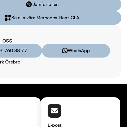
försvinner våra bilar snabbt! Ring oss idag för att reservera din 
Jämför bilen
Vi erbjuder även skräddarsydd finansiering och 14 dagars fri 
Se alla våra Mercedes-Benz CLA
sam.

åra tester här:

 oss
011323016

9-760 88 77
WhatsApp
rk Örebro
8:00 - 24:00

:00 - 19:00

00

00

E-post