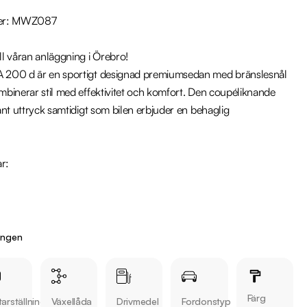
er: MWZ087

l våran anläggning i Örebro!

200 d är en sportigt designad premiumsedan med bränslesnål 
binerar stil med effektivitet och komfort. Den coupéliknande 
nt uttryck samtidigt som bilen erbjuder en behaglig 
r:

ingen
Färg
arställning
Växellåda
Drivmedel
Fordonstyp
d någon av våra andra Mercedes-Benz CLA i lager. Se våra bilar 