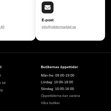
försvinner våra bilar snabbt! Ring oss idag för att reservera din 
E-post
Vi erbjuder även skräddarsydd finansiering och 14 dagars fri 
 40
info@riddermarkbil.se
sam.

åra tester här:

011323016

l
Butikernas öppettider
08:00 - 24:00 

Mån-fre: 09:00-19:00
l
Lördag: 10:00-18:00
 bil
9:00 - 19:00 

Söndag: 10:00-16:00
öp
00 

Öppettiderna kan variera
00 

Våra butiker