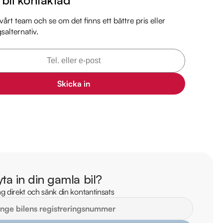
mil

årt team och se om det finns ett bättre pris eller
il

gsalternativ.
l

markbil.se/kopa-bil/mercedes-benz/hbz77p/

Skicka in
lm på bilen

ekt online

stning och tillval

 information:

 25

yta in din gamla bil?
as.vw@riddermarkbil.se 

g direkt och sänk din kontantinsats
tan 21B, 64547, Strängnäs

mark Bils största butik - din destination för ett smidigt bilköp. Vi 