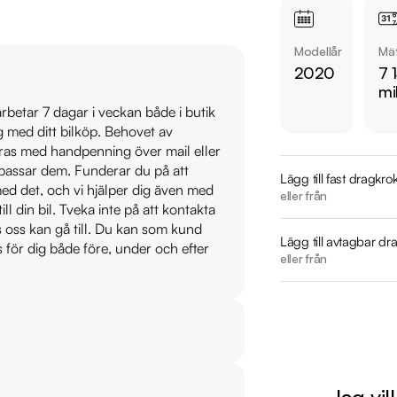
  - Parkeringsvärmare 

  - 360° Kamera

Modellår
Mät
  - Apple CarPlay & Android Auto 

2020
7 
  - Skinnklädsel & Elstolar fram 

mi
  - Ambient light 

 arbetar 7 dagar i veckan både i butik
ig med ditt bilköp. Behovet av
Jämför denna bil me
veras med handpenning över mail eller
t passar dem. Funderar du på att
på https://www.ridd
Lägg till fast dragkro
s med det, och vi hjälper dig även med
eller från
till din bil. Tveka inte på att kontakta
Övrig information om
os oss kan gå till. Du kan som kund
Årsskatt: Endast 100
Lägg till avtagbar dr
s för dig både före, under och efter
eller från
Vid blandad körning 
Elräckvidd enligt W
Besiktigad till och
Möjlighet till 12-60
Servicehistorik:

Jag vil