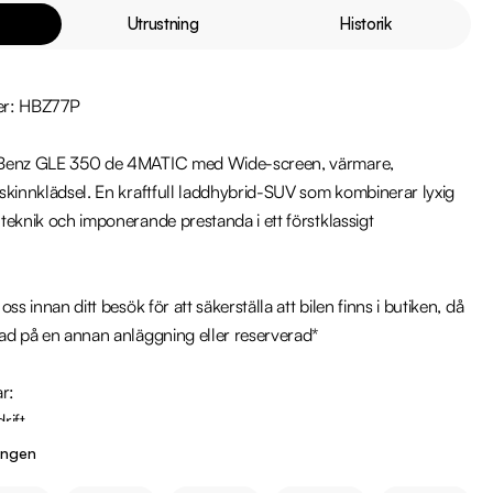
Utrustning
Historik
r: HBZ77P

Benz GLE 350 de 4MATIC med Wide-screen, värmare, 
skinnklädsel. En kraftfull laddhybrid-SUV som kombinerar lyxig 
eknik och imponerande prestanda i ett förstklassigt 
ss innan ditt besök för att säkerställa att bilen finns i butiken, då 
ad på en annan anläggning eller reserverad*

r:

ingen