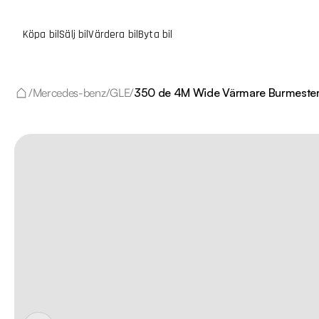
Köpa bil
Sälj bil
Värdera bil
Byta bil
/
Mercedes-benz
/
GLE
/
350 de 4M Wide Värmare Burmester