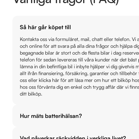
Så här går köpet till
Kontakta oss via formuläret, mail, chatt eller telefon. Vi
och online för att svara på alla dina frågor och hjälpa d
begagnade bilar är stort och de flesta bilar i dag reser
telefon för sedan levereras till våra kunder när det bäs
lämna in din befintliga bil i inbyte hjälper vi dig givetvi
allt ifrån finansiering, försäkring, garantier och tillbehör 
oss eller klicka här för att läsa mer om hur ett bilköp h
hos oss förvänta dig en enkel och trygg affär där vi finn
ditt bilköp.
Hur mäts batterihälsan?
Vad påverkar räckvidden i verkliga livet?