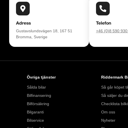
enkelt hos oss.

Med korta lagertider 
Adress
Telefon
bil: 08-572 141 25. 
Gustavslundsvägen 18, 167 51
+46 (0)8 590 930
försäkring från Folk
Bromma, Sverige
Se hur vi genomför v
https://vimeo.com/1
Telefontider: 

Övriga tjänster
Riddermark Bi
Måndag - Söndag: 
Sålda bilar
Så går köpet til
Besökstider i butik: 

Bilfinansering
Så säljer du din
Måndag - Fredag: 0
Bilförsäkring
Checklista bilk
Lördag: 10:00 - 18:
Bilgaranti
Om oss
Söndag: 10:00 - 16:
Bilservice
Nyheter