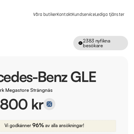
Våra butiker
Kontakt
Kundservice
Lediga tjänster
2383
nyfikna
besökare
cedes-Benz GLE
rk Megastore Strängnäs
 800 kr
96%
Vi godkänner
av alla ansökningar!