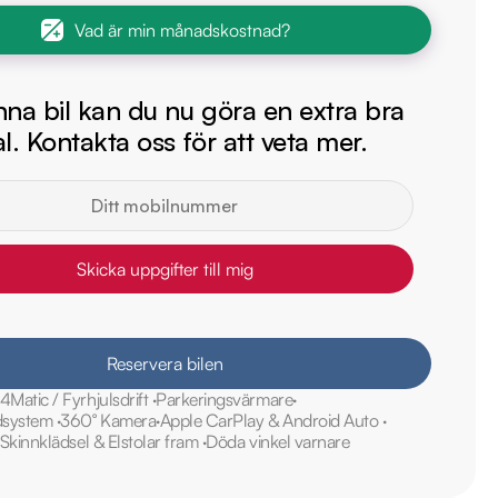
Vad är min månadskostnad?
na bil kan du nu göra en extra bra
l. Kontakta oss för att veta mer.
Skicka uppgifter till mig
Reservera bilen
4Matic / Fyrhjulsdrift
Parkeringsvärmare
udsystem
360° Kamera
Apple CarPlay & Android Auto
Skinnklädsel & Elstolar fram
Döda vinkel varnare