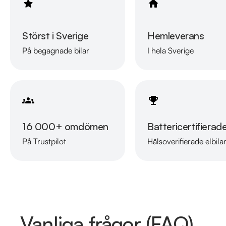
Störst i Sverige
Hemleverans
På begagnade bilar
I hela Sverige
16 000+ omdömen
Battericertifierad
På Trustpilot
Hälsoverifierade elbila
Vanliga frågor (FAQ)