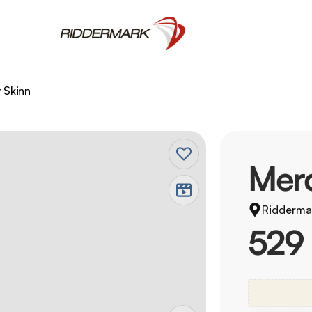
 Skinn
Mer
Ridderma
529