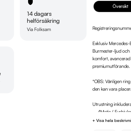
Översikt
14 dagars
helförsäkring
Registreringsnumme
Via Folksam
Läs mer om oss
Exklusiv Mercedes-
Burmester-ljud och 
komfort, avancerad t
premiumutförande.

e
*OBS: Vänligen ring o
r
den kan vara placer
Utrustning inkludera
  - 4Matic / Fyrhjulsdrift 

  - Burmester ljudsystem  

+ Visa hela beskrivn
  - Widescreen Cockpit 
