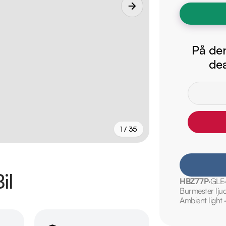
På den
dea
1 / 35
+
30
fler
il
HBZ77P
GLE
Burmester lj
Ambient light