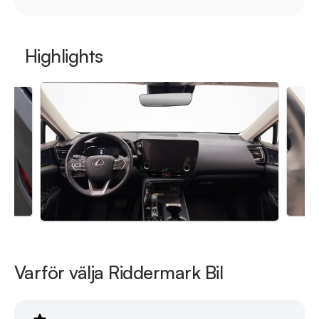
* Våra bilar är testade på över 100 punkter

* Kvalitetssäkrade bilar

Highlights
RIDDERMARK BIL TRYGGHETSPAKET:

Skydda din bil med vårt trygghetspaket. Välj mellan 12-60 
månaders garanti och komplettera med extra 
hjuluppsättningar till bra priser. Gör ditt bilköp tryggt och 
enkelt hos oss.

Med korta lagertider försvinner våra bilar snabbt! Ring oss 
idag för att reservera din bil: 08-572 140 20. Vi erbjuder även 
skräddarsydd finansiering och 14 dagars fri försäkring från 
Folksam.

Se hur vi genomför våra tester här:

Varför välja Riddermark Bil
https://vimeo.com/1011323016

Telefontider: 
