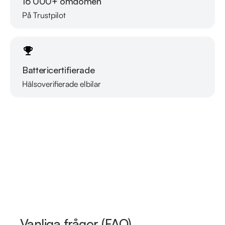
16 000+ omdömen
På Trustpilot
Battericertifierade
Hälsoverifierade elbilar
Läs mer om oss
Vanliga frågor (FAQ)