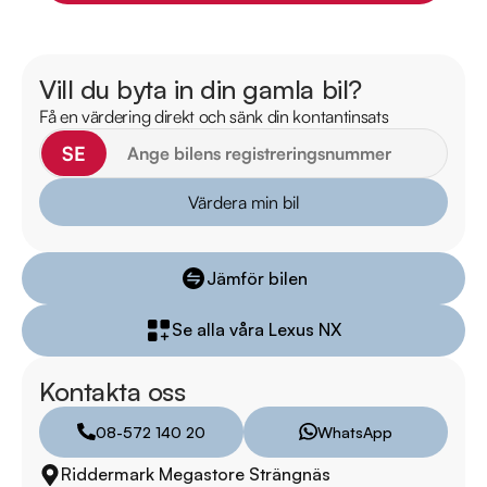
Mejladress: strangnas.volvo@riddermarkbil.se 

Adress: Kalkstensgatan 21B, 64547, Strängnäs

Vill du byta in din gamla bil?
Välkommen till Riddermark Bils största butik - din destination 
Få en värdering direkt och sänk din kontantinsats
för ett smidigt bilköp. Vi erbjuder ett brett utbud av 
kvalitetsbilar och enastående service. Besök oss i Strängnäs 
SE
på Kalkstensgatan 21A och upplev skillnaden! 

Värdera min bil
Leverans av din nya bil direkt till din dörr inom 24 timmar! Vi 
tar även hand om ditt inbyte. Vill du se mer? Kontakta oss för 
Jämför bilen
fler bilder och videor.

Se alla våra Lexus NX
Därför ska du välja Riddermark Bil: 

* Störst i Sverige på begagnade bilar

Kontakta oss
* Erbjuder hemleverans i hela Sverige

* 14 dagars helförsäkring via Folksam

08-572 140 20
WhatsApp
* Över 10 tusen omdömen på Trustpilot 

Riddermark Megastore Strängnäs