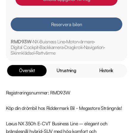
Reservera bilen
RMD93W
NX
Buisness Line
Motorvärmare
Digital Cockpit
Backkamera
Dragkrok
Navigation
Skinnklädsel
Rattvärme
Översikt
Utrustning
Historik
Registreringsnummer: RMD93W

Köp din drömbil hos Riddermark Bil - Megastore Strängnäs!

Lexus NX 350h E-CVT Business Line – elegant och 
bränslesnål hybrid-SUV med hög komfort och 