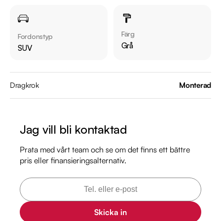
Övrig information om bilen:

Besiktigad till och med 2026-09-30

Möjlighet till 12-60 månaders garanti

Färg
Fordonstyp
Grå
SUV
Servicehistorik:

2024-10-01 - 1129 mil

2025-10-03 - 2014 mil

Dragkrok
Monterad
Besök

https://www.riddermarkbil.se/kopa-bil/lexus/rmd93w/

Jag vill bli kontaktad
för att:

• Se närbilder och film på bilen

Prata med vårt team och se om det finns ett bättre
pris eller finansieringsalternativ.
• Reservera bilen direkt online

• Få mer info om utrustning och tillval

Kontakta oss för mer information:

Telefon: 08-572 140 20

Skicka in