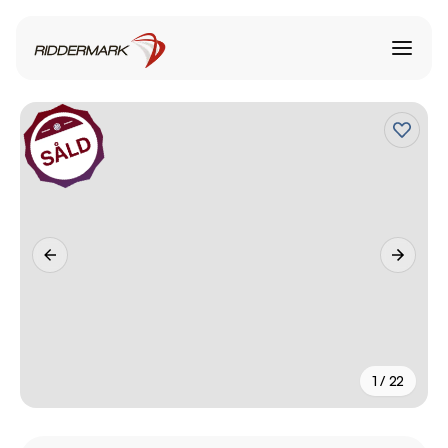
1 / 22
+
17
fler