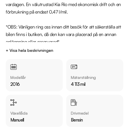
vardagen. En välutrustad Kia Rio med ekonomisk drift och en 
förbrukning på endast 0,47 l/mil.

*OBS: Vänligen ring oss innan ditt besök för att säkerställa att 
bilen finns i butiken, då den kan vara placerad på en annan 
anläggning eller reserverad*

+ Visa hela beskrivningen
Utrustning inkluderar:

  - Special Edition 

  - Backkamera

Modellår
Mätarställning
  - Navigation 

2016
4 113 mil
  - Rattvärme 

  - Farthållare 

Jämför denna bil med någon av våra andra Kia Rio i lager. Se 
Växellåda
Drivmedel
våra bilar på https://www.riddermarkbil.se/kopa-bil/?
Manuell
Bensin
series=rio
