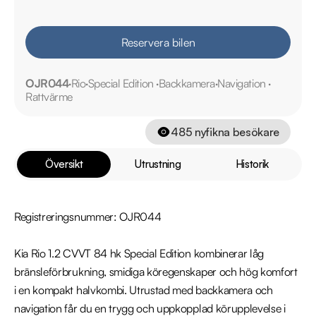
Reservera bilen
OJR044
Rio
Special Edition
Backkamera
Navigation
Rattvärme
485
nyfikna besökare
Översikt
Utrustning
Historik
Registreringsnummer: OJR044

Kia Rio 1.2 CVVT 84 hk Special Edition kombinerar låg 
bränsleförbrukning, smidiga köregenskaper och hög komfort 
i en kompakt halvkombi. Utrustad med backkamera och 
navigation får du en trygg och uppkopplad körupplevelse i 