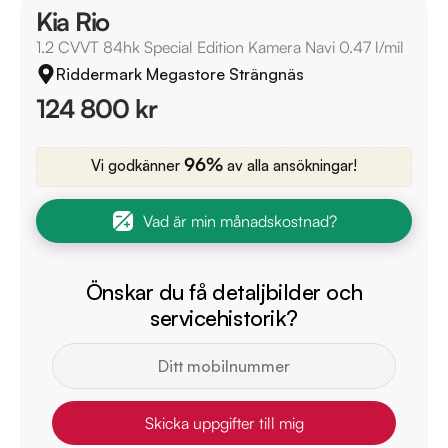
Kia Rio
1.2 CVVT 84hk Special Edition Kamera Navi 0.47 l/mil
Riddermark Megastore Strängnäs
124 800 kr
96%
Vi godkänner
av alla ansökningar!
Vad är min månadskostnad?
Önskar du få detaljbilder och
servicehistorik?
Skicka uppgifter till mig