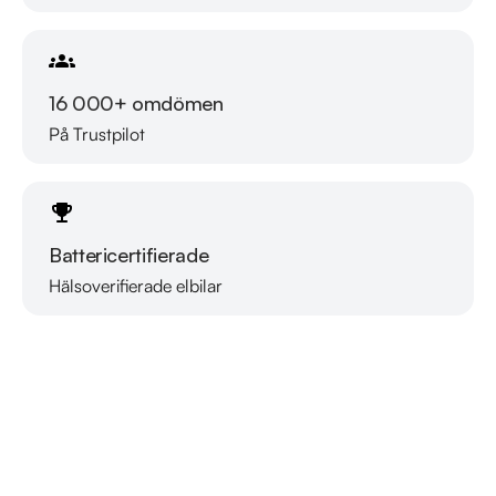
idag för att reservera din bil: 021-540 08 00. Vi erbjuder 
även skräddarsydd finansiering och 14 dagars fri försäkring 
från Folksam.

16 000+ omdömen
Se hur vi genomför våra tester här:

På Trustpilot
https://vimeo.com/1011323016

Välkomna!
Battericertifierade
Hälsoverifierade elbilar
Läs mer om oss