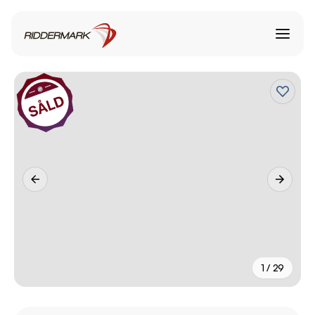
1 / 29
+
24
fler