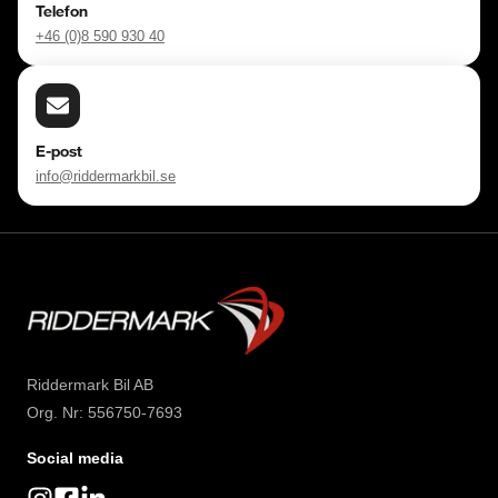
Telefon
+46 (0)8 590 930 40
E-post
info@riddermarkbil.se
Riddermark Bil AB
Org. Nr: 556750-7693
Social media