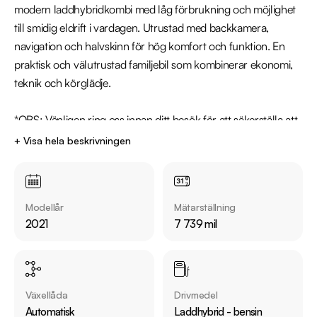
modern laddhybridkombi med låg förbrukning och möjlighet 
till smidig eldrift i vardagen. Utrustad med backkamera, 
navigation och halvskinn för hög komfort och funktion. En 
praktisk och välutrustad familjebil som kombinerar ekonomi, 
teknik och körglädje.

*OBS: Vänligen ring oss innan ditt besök för att säkerställa att 
bilen finns i butiken, då den kan vara placerad på en annan 
+ Visa hela beskrivningen
anläggning eller reserverad*

Utrustning inkluderar:

Modellår
Mätarställning
  - Advance Plus

2021
7 739 mil
  - Backkamera

  - Navigation

  - Skinn/Tygklädsel (halvskinn)

  - Apple CarPlay & Android Auto

Växellåda
Drivmedel
  - Rattvärme

Automatisk
Laddhybrid - bensin