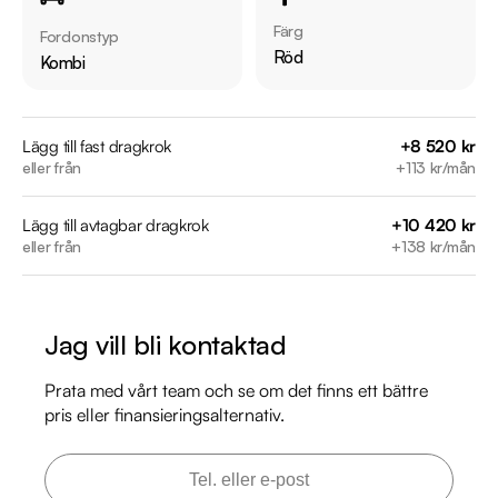
Endast 3 tidigare brukare 

Färg
Fordonstyp
Möjlighet till 12-60 månaders garanti

Röd
Kombi
Servicehistorik:

2013-09-24 - 1017 mil

Lägg till fast dragkrok
+8 520 kr
eller från
+113 kr/mån
2014-12-24 - 2196 mil

2015-10-19 - 3617 mil

Lägg till avtagbar dragkrok
+10 420 kr
2016-10-07 - 3902 mil

eller från
+138 kr/mån
2017-05-05 - 4041 mil

2018-04-17 - 4209 mil

2019-03-18 - 5378 mil

Jag vill bli kontaktad
2021-11-12 - 4707 mil

2023-11-16 - 4896 mil

Prata med vårt team och se om det finns ett bättre
2025-07-09 - 5699 mil

pris eller finansieringsalternativ.
Besök

https://www.riddermarkbil.se/kopa-bil/kia/kag834/
