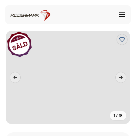
1 / 18
+
13
fler