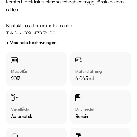
komfort, praktisk funktionalitet och en trygg känsla bakom 
ratten.

Kontakta oss för mer information: 

Telefon: 018-470 74 00

Mail: uppsala@riddermarkbil.se

+ Visa hela beskrivningen
Adress: Kungsgatan 103, 753 18, Uppsala

Utrustning inkluderar:

Modellår
Mätarställning
  - Farthållare

2013
6 063 mil
  - Rattvärme

  - Parkeringssensorer

  - Bluetooth

Växellåda
Drivmedel
Övrig information om bilen:

Automatisk
Bensin
Årsskatt: Endast 1086kr 

Vid blandad körning är förbrukning endast 0.64l/mil

Besiktigad till och med 2026-07-31
