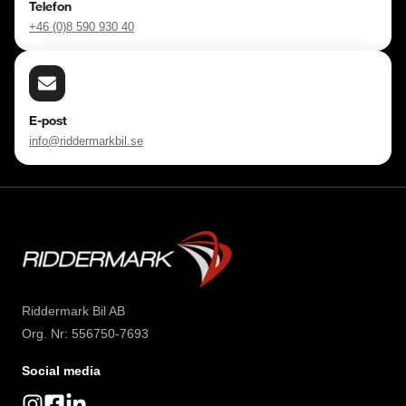
Telefon
+46 (0)8 590 930 40
E-post
info@riddermarkbil.se
Riddermark Bil AB
Org. Nr: 556750-7693
Social media