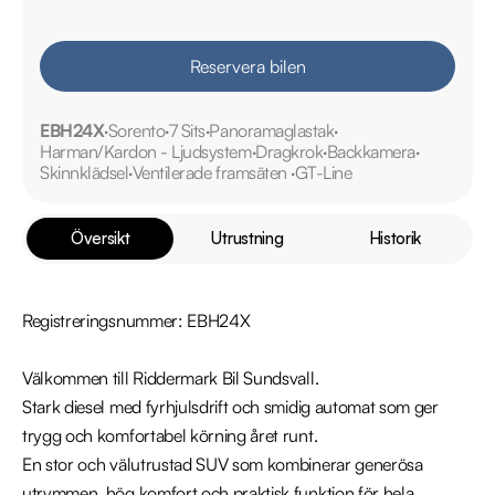
Reservera bilen
EBH24X
Sorento
7 Sits
Panoramaglastak
Harman/Kardon - Ljudsystem
Dragkrok
Backkamera
Skinnklädsel
Ventilerade framsäten
GT-Line
Översikt
Utrustning
Historik
Registreringsnummer: EBH24X

Välkommen till Riddermark Bil Sundsvall.

Stark diesel med fyrhjulsdrift och smidig automat som ger 
trygg och komfortabel körning året runt.

En stor och välutrustad SUV som kombinerar generösa 
utrymmen, hög komfort och praktisk funktion för hela 