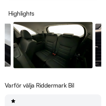
Telefontider:

Måndag - Söndag 08:00 - 24:00

Highlights
Besökstider i butik:

Måndag - Fredag 10:00 - 19:00

Lördag 10:00 - 18:00

Söndag 10:00 - 16:00

Välkomna!
Varför välja Riddermark Bil