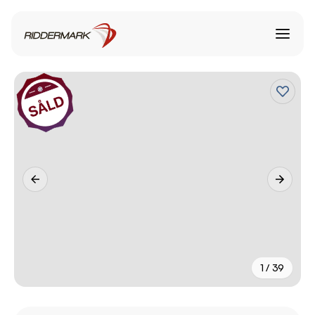
1 / 39
+
34
fler