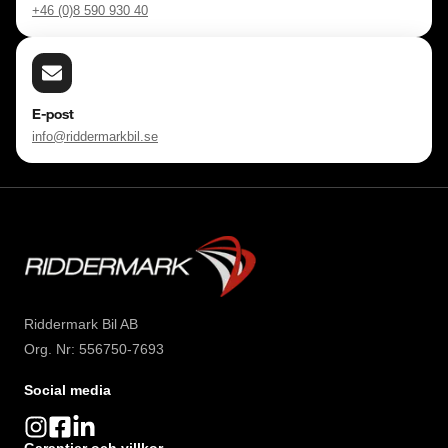
+46 (0)8 590 930 40
E-post
info@riddermarkbil.se
Riddermark Bil AB
Org. Nr: 556750-7693
Social media
Garantier och villkor