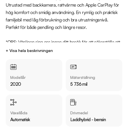
Utrustad med backkamera, rattvärme och Apple CarPlay för 
hög komfort och smidig användning. En rymlig och praktisk 
familjebil med låg förbrukning och bra utrustningsnivå. 
Perfekt för både pendling och längre resor.

*OBS: Vänligen ring oss innan ditt besök för att säkerställa att 
bilen finns i butiken, då den kan vara placerad på en annan 
+ Visa hela beskrivningen
anläggning eller reserverad*

Utrustning inkluderar:

Modellår
Mätarställning
  - Advance

2020
5 736 mil
  - Backkamera

  - Parkeringssensorer bak

  - Rattvärme

  - Apple CarPlay & Android Auto

Växellåda
Drivmedel
  - Adaptiv farthållare

Automatisk
Laddhybrid - bensin
  - Endast två tidigare brukare!
