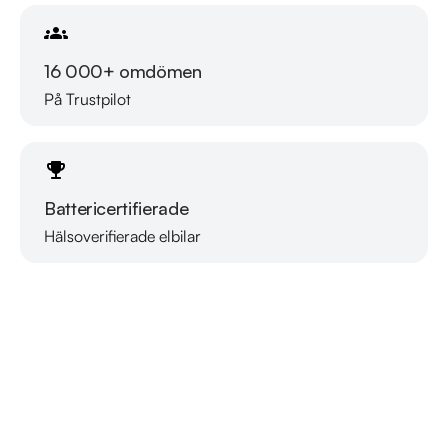
från Folksam.

16 000+ omdömen
Se hur vi genomför våra tester här:

https://vimeo.com/1011323016

På Trustpilot
Välkomna!
Battericertifierade
Hälsoverifierade elbilar
Läs mer om oss