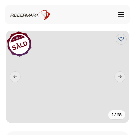
1 / 28
+
23
fler