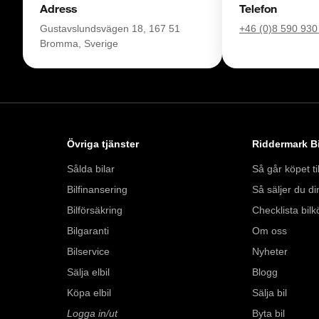
Adress
Telefon
Se hur vi genomför v
Gustavslundsvägen 18, 167 51
+46 (0)8 590 930
https://vimeo.com/1
Bromma, Sverige
Telefontider: 

Måndag - Söndag: 
Besökstider i butik: 

Övriga tjänster
Riddermark Bi
Måndag - Fredag: 0
Lördag: 10:00 - 18:
Sålda bilar
Så går köpet til
Söndag: 10:00 - 16:
Bilfinansering
Så säljer du din
Bilförsäkring
Checklista bilk
Välkomna!
Bilgaranti
Om oss
Bilservice
Nyheter
Sälja elbil
Blogg
Köpa elbil
Sälja bil
Logga in/ut
Byta bil