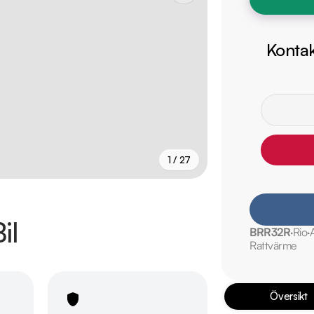
Kontak
1 / 27
+
22
fler
il
BRR32R
Rio
Rattvärme
Översikt