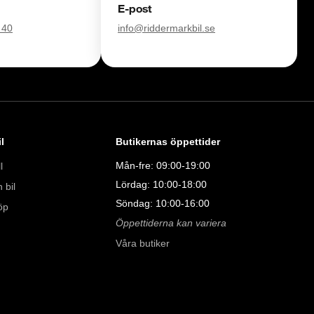
E-post
åra tester här:

 40
info@riddermarkbil.se
011323016

08:00 - 24:00 

l
Butikernas öppettider
9:00 - 19:00 

00 

Mån-fre: 09:00-19:00
l
00 

Lördag: 10:00-18:00
 bil
Söndag: 10:00-16:00
öp
Öppettiderna kan variera
Våra butiker