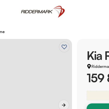
rme
Kia 
Ridderma
159 