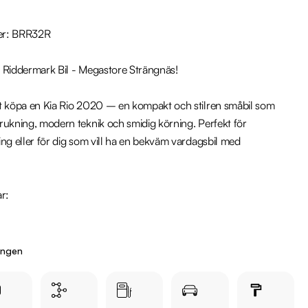
er: BRR32R

 Riddermark Bil - Megastore Strängnäs!

t köpa en Kia Rio 2020 – en kompakt och stilren småbil som 
rukning, modern teknik och smidig körning. Perfekt för 
ng eller för dig som vill ha en bekväm vardagsbil med 
r:

ingen
 någon av våra andra Kia Rio i lager. Se våra bilar på 