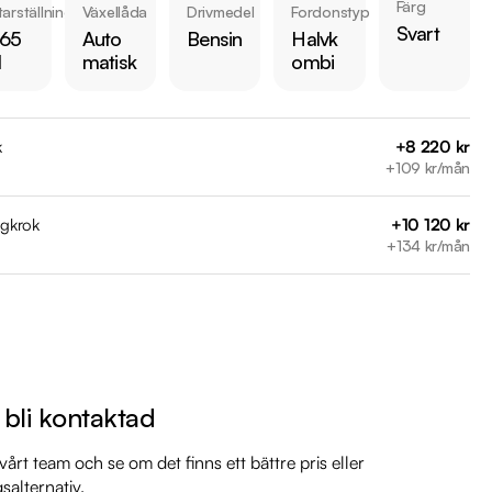
Färg
arställning
Växellåda
Drivmedel
Fordonstyp
rkbil.se/kopa-bil/?series=rio

Svart
165
Auto
Bensin
Halvk
l
matisk
ombi
 bilen:

 kr 

är förbrukning endast 0.51 l/mil

k
+8 220 kr
 med 2026-09-30

+109 kr/mån
 månaders garanti

agkrok
+10 120 kr
+134 kr/mån
l

mil

mil

mil

mil

l bli kontaktad
mil

årt team och se om det finns ett bättre pris eller
gsalternativ.