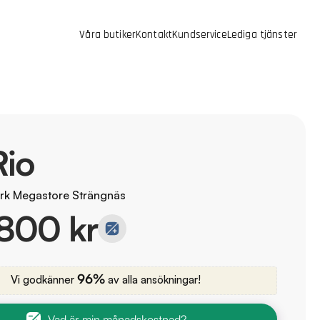
Våra butiker
Kontakt
Kundservice
Lediga tjänster
Rio
rk Megastore Strängnäs
800 kr
96%
Vi godkänner
av alla ansökningar!
Vad är min månadskostnad?