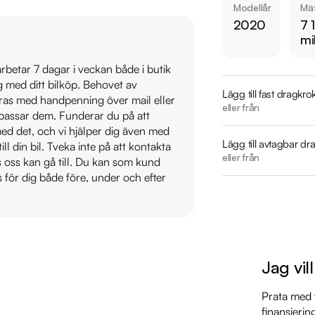
Modellår
Mät
https://www.ridderma
2020
7 
mi
Övrig information om
Årsskatt: Endast 492
 arbetar 7 dagar i veckan både i butik
ig med ditt bilköp. Behovet av
Vid blandad körning 
Lägg till fast dragkro
veras med handpenning över mail eller
Besiktigad till och
eller från
t passar dem. Funderar du på att
Möjlighet till 12-60
s med det, och vi hjälper dig även med
Lägg till avtagbar dr
till din bil. Tveka inte på att kontakta
Servicehistorik:

eller från
os oss kan gå till. Du kan som kund
2020-09-17 - 841 mi
s för dig både före, under och efter
2021-09-09 - 1827 
2022-07-06 - 2749 
2023-07-06 - 4123 
2024-07-05 - 5463 
Jag vil
2025-07-01 - 6603 
Prata med v
Besök

finansierin