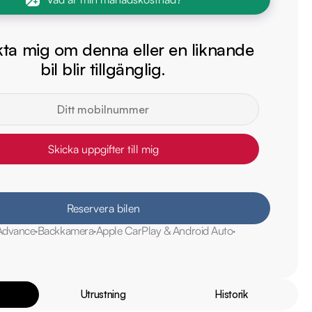
ta mig om denna eller en liknande
bil blir tillgänglig.
Skicka uppgifter till mig
Reservera bilen
Advance
Backkamera
Apple CarPlay & Android Auto
Utrustning
Historik