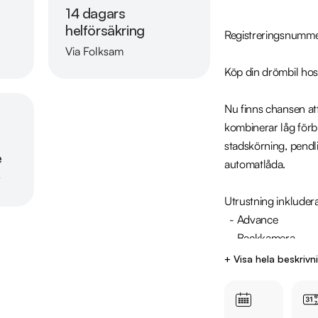
14 dagars
helförsäkring
Registreringsnumm
Via Folksam
Läs mer om oss
Köp din drömbil hos
Nu finns chansen at
kombinerar låg förb
stadskörning, pendli
e
automatlåda.

r
Utrustning inkludera
  - Advance

  - Backkamera

  - Apple CarPlay & Android Auto

+ Visa hela beskrivn
  - Rattvärme

Jämför denna bil med