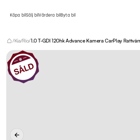
Köpa bil
Sälj bil
Värdera bil
Byta bil
/
Kia
/
Rio
/
1.0 T-GDI 120hk Advance Kamera CarPlay Rattvä