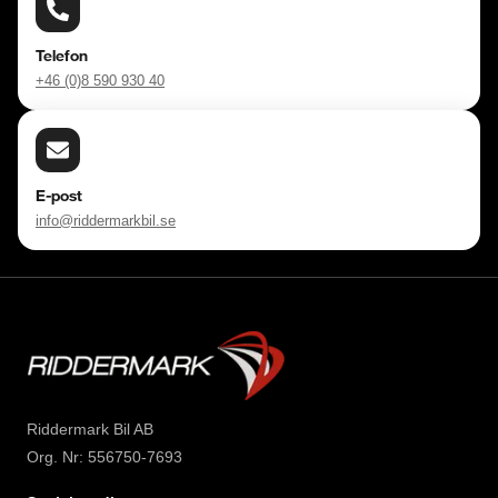
Telefon
+46 (0)8 590 930 40
E-post
info@riddermarkbil.se
Riddermark Bil AB
Org. Nr: 556750-7693