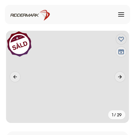
1 / 29
+
24
fler