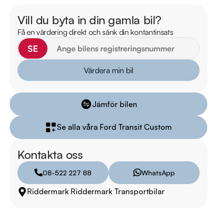
mån garanti.

Vill du byta in din gamla bil?
Få en värdering direkt och sänk din kontantinsats
Eftersom vi har väldigt korta lagertider på våra bilar 
rekommenderar vi våra kunder att ringa oss på 08-522 22 
SE
788 för att kontrollera att fordonet finns kvar! Vi ordnar en 
Värdera min bil
finansiering som passar just dina behov, erbjuder marknadens 
billigaste helförsäkring och tar gärna din gamla bil i inbyte. 
Kontakta anläggningen för mer information.

Jämför bilen
Vi testar även alla våra bilar, kolla länken nedan hur våra 
Se alla våra Ford Transit Custom
tester går till.

https://www.youtube.com/watch?v=EvmgI7cNqkUFWD86J

Kontakta oss
Telefontider:

08-522 227 88
WhatsApp
Måndag - Söndag 08:00 - 24:00

Riddermark Riddermark Transportbilar
Besökstider i butik:
