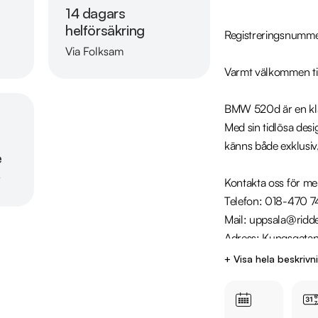
14 dagars
helförsäkring
Registreringsnumme
Via Folksam
Läs mer om oss
Varmt välkommen til
BMW 520d är en klas
Med sin tidlösa des
känns både exklusiv, k
e
r
Kontakta oss för mer
Telefon: 018-470 7
Mail: uppsala@ridde
Adress: Kungsgatan 
+ Visa hela beskrivn
Utrustning inkludera
  - M Sport 

  - Harman/Kardon Ljudsystem
