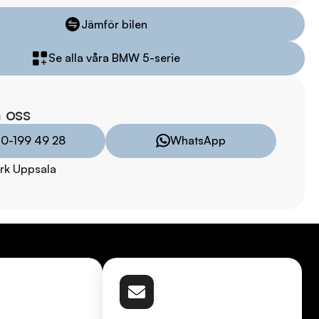
kring via Folksam

ömen på Trustpilot 

Jämför bilen
ade på över 100 punkter

Se alla våra BMW 5-serie
ar

 oss
8:00 - 24:00  

10-199 49 28
WhatsApp
rk Uppsala
9:00 - 19:00  

00  

00  

TRYGGHETSPAKET:

vårt trygghetspaket. Välj mellan 12-60 månaders garanti och 
 hjuluppsättningar till bra priser. Gör ditt bilköp tryggt och 