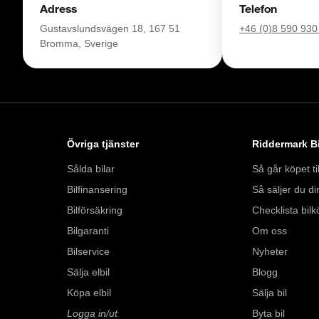
Adress
Telefon
Med korta lagertider 
Gustavslundsvägen 18, 167 51
+46 (0)8 590 930
bil: 018-470 74 00. 
Bromma, Sverige
försäkring från Folk
Se hur vi genomför v
https://vimeo.com/1
Övriga tjänster
Riddermark Bi
Välkomna!
Sålda bilar
Så går köpet til
Bilfinansering
Så säljer du din
Bilförsäkring
Checklista bilk
Bilgaranti
Om oss
Bilservice
Nyheter
Sälja elbil
Blogg
Köpa elbil
Sälja bil
Logga in/ut
Byta bil