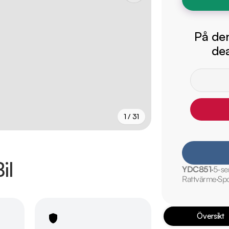
På den
dea
1 / 31
+
26
fler
il
YDC851
5-se
Rattvärme
Spo
Översikt