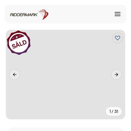
1 / 31
+
26
fler