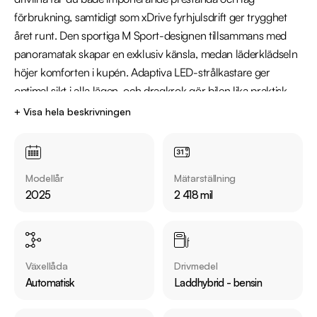
förbrukning, samtidigt som xDrive fyrhjulsdrift ger trygghet 
året runt. Den sportiga M Sport-designen tillsammans med 
panoramatak skapar en exklusiv känsla, medan läderklädseln 
höjer komforten i kupén. Adaptiva LED-strålkastare ger 
optimal sikt i alla lägen, och dragkrok gör bilen lika praktisk 
som den är stilren

+ Visa hela beskrivningen
Utrustning inkluderar:

  - xDrive/Fyrhjulsdrift

Modellår
Mätarställning
  - M Sport

2025
2 418 mil
  - Panoramaglastak / Taklucka

  - Klädsel: Smoke White Veganza Läder

  - Backkamera

  - Drive Assist Plus

Växellåda
Drivmedel
  - Dragkrok - Infällbar

Automatisk
Laddhybrid - bensin
  - Bmw Digital Key

  - Bmw Iconicsounds Electric
