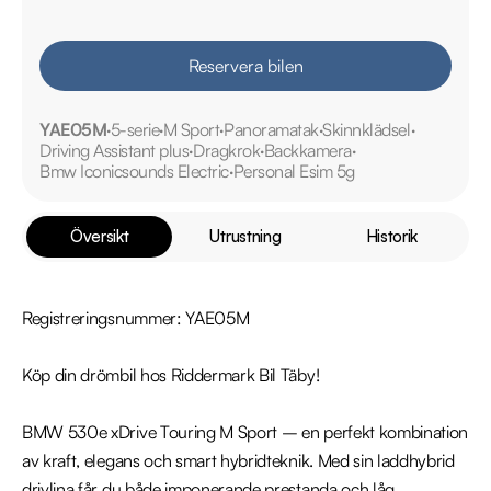
Reservera bilen
YAE05M
5-serie
M Sport
Panoramatak
Skinnklädsel
Driving Assistant plus
Dragkrok
Backkamera
Bmw Iconicsounds Electric
Personal Esim 5g
Översikt
Utrustning
Historik
Registreringsnummer: YAE05M

Köp din drömbil hos Riddermark Bil Täby!

BMW 530e xDrive Touring M Sport – en perfekt kombination 
av kraft, elegans och smart hybridteknik. Med sin laddhybrid 
drivlina får du både imponerande prestanda och låg 