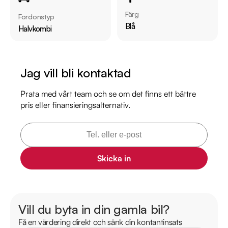
Möjlighet till 12-60 månaders garanti

Färg
Fordonstyp
Blå
Halvkombi
Servicehistorik:

2021-03-05 - 2899 mil

2023-03-03 - 5289 mil

Jag vill bli kontaktad
2025-03-07 - 8073 mil

Prata med vårt team och se om det finns ett bättre
pris eller finansieringsalternativ.
Besök

https://www.riddermarkbil.se/kopa-bil/bmw/pok04z/

för att:

• Se närbilder och film på bilen

• Reservera bilen direkt online

Skicka in
• Få mer info om utrustning och tillval

Därför ska du välja Riddermark Bil: 

Vill du byta in din gamla bil?
* Störst i Sverige på begagnade bilar

Få en värdering direkt och sänk din kontantinsats
* Erbjuder hemleverans i hela Sverige
