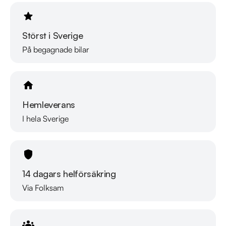
https://vimeo.com/1011323016

Telefontider:

Störst i Sverige
Måndag - Söndag 08:00 - 24:00

På begagnade bilar
Besökstider i butik:

Måndag - Fredag 09:00 - 19:00

Lördag 10:00 - 18:00

Hemleverans
Söndag 10:00 - 16:00

I hela Sverige
Välkomna!
14 dagars helförsäkring
Via Folksam