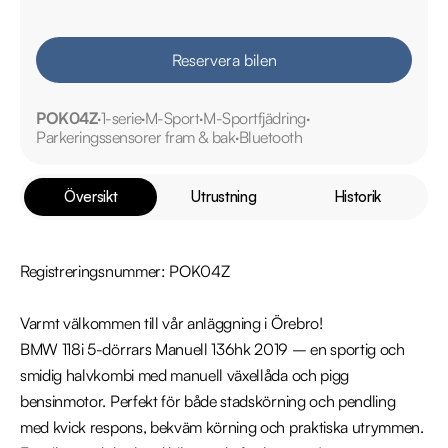
Reservera bilen
POK04Z
1-serie
M-Sport
M-Sportfjädring
Parkeringssensorer fram & bak
Bluetooth
Översikt
Utrustning
Historik
Registreringsnummer: POK04Z

Varmt välkommen till vår anläggning i Örebro!

BMW 118i 5-dörrars Manuell 136hk 2019 – en sportig och 
smidig halvkombi med manuell växellåda och pigg 
bensinmotor. Perfekt för både stadskörning och pendling 
med kvick respons, bekväm körning och praktiska utrymmen.
