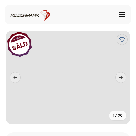
1 / 29
+
24
fler