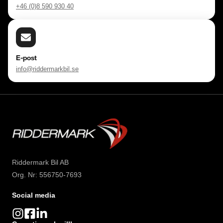
+46 (0)8 590 930 40
E-post
info@riddermarkbil.se
Riddermark Bil AB
Org. Nr: 556750-7693
Social media