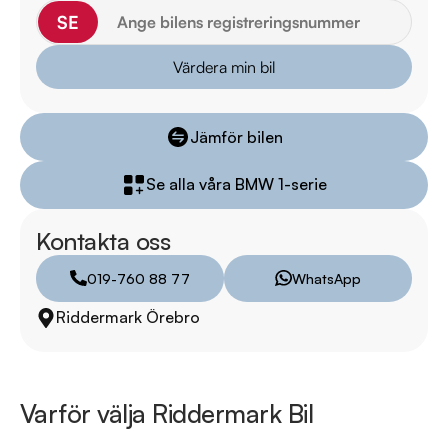
* 14 dagars helförsäkring via Folksam

SE
* Över 10 tusen omdömen på Trustpilot 

Värdera min bil
* Våra bilar är testade på över 100 punkter

* Kvalitetssäkrade bilar

Jämför bilen
RIDDERMARK BIL TRYGGHETSPAKET:

Skydda din bil med vårt trygghetspaket. Välj mellan 12-60 
Se alla våra BMW 1-serie
månaders garanti och komplettera med extra 
hjuluppsättningar till bra priser. Gör ditt bilköp tryggt och 
Kontakta oss
enkelt hos oss.

019-760 88 77
WhatsApp
Med korta lagertider försvinner våra bilar snabbt! Ring oss 
Riddermark Örebro
idag för att reservera din bil: 019-760 88 77. Vi erbjuder även 
skräddarsydd finansiering och 14 dagars fri försäkring från 
Folksam.

Varför välja Riddermark Bil
Se hur vi genomför våra tester här:
