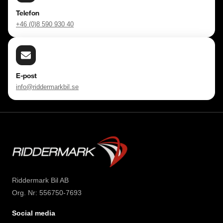
Telefon
+46 (0)8 590 930 40
E-post
info@riddermarkbil.se
Riddermark Bil AB
Org. Nr: 556750-7693
Social media