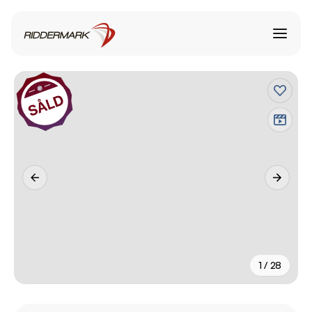
1 / 28
+
23
fler