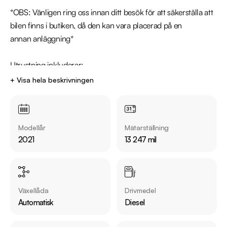
*OBS: Vänligen ring oss innan ditt besök för att säkerställa att 
bilen finns i butiken, då den kan vara placerad på en 
annan anläggning*

Utrustning inkluderar:

  - M-Sport

+ Visa hela beskrivningen
  - Parkeringsvärmare

  - Backkamera

  - Rattvärme

Modellår
Mätarställning
  - Apple CarPlay

2021
13 247 mil
  - Farthållare

  - Navigation

  - Display Key

  - Live Cockpit Professional

Växellåda
Drivmedel
  - Möjlighet att eftermontera dragkrok finns

Automatisk
Diesel
Övrig information om bilen:
