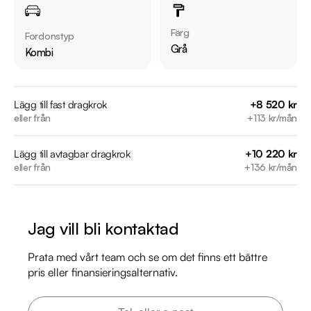
Vid blandad körning är förbrukning endast 0.46 l/mil

Besiktigad till och med 2027-03-31

Färg
Fordonstyp
Möjlighet till 12-60 månaders garanti

Grå
Kombi
Servicehistorik:

2023-02-02 - 5030 mil

Lägg till fast dragkrok
+8 520 kr
eller från
+113 kr/mån
2024-02-12 - 7445 mil

2024-11-07 - 10035 mil

Lägg till avtagbar dragkrok
+10 220 kr
2025-09-02 - 12260 mil

eller från
+136 kr/mån
Besök

https://www.riddermarkbil.se/kopa-bil/bmw/kay29p/

Jag vill bli kontaktad
för att:

• Se närbilder och film på bilen

Prata med vårt team och se om det finns ett bättre
• Reservera bilen direkt online

pris eller finansieringsalternativ.
• Få mer info om utrustning och tillval
