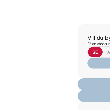
• Se närbilder och fi
• Reservera bilen dir
• Få mer info om utru
RIDDERMARK BIL 
Skydda din bil med 
Vill du b
komplettera med extra
Få en värderin
enkelt hos oss.

SE
Med korta lagertider 
bil: 019-760 88 77. 
försäkring från Folk
Se hur vi genomför v
https://vimeo.com/1
Telefontider:
