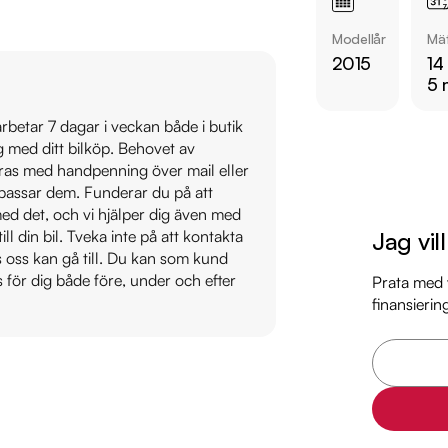
  - Keyless

Modellår
Mät
2015
14
Övrig information om
5 
Årsskatt: Endast 1768 
Vid blandad körning 
 arbetar 7 dagar i veckan både i butik
ig med ditt bilköp. Behovet av
Besiktigad till och
veras med handpenning över mail eller
Möjlighet till 12-60
t passar dem. Funderar du på att
s med det, och vi hjälper dig även med
Servicehistorik:

Jag vil
till din bil. Tveka inte på att kontakta
2017-05-15 - 3195 mi
os oss kan gå till. Du kan som kund
2019-03-12 - 5823 m
s för dig både före, under och efter
Prata med v
finansierin
2021-03-25 - 7165 m
2024-04-16 - 12281 
Besök

https://www.ridder
för att:
