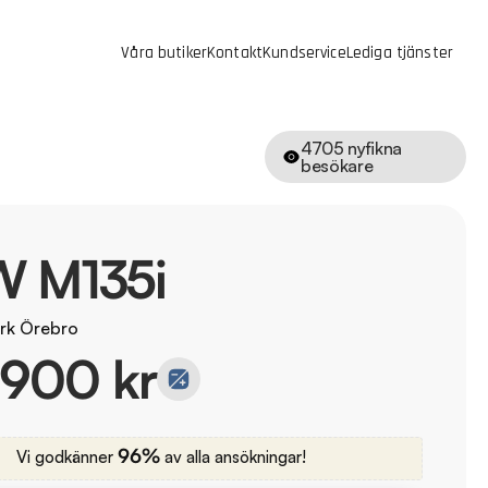
Våra butiker
Kontakt
Kundservice
Lediga tjänster
4705
nyfikna
besökare
 M135i
rk Örebro
 900 kr
96%
Vi godkänner
av alla ansökningar!