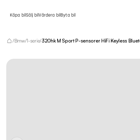
Köpa bil
Sälj bil
Värdera bil
Byta bil
/
Bmw
/
1-serie
/
320hk M Sport P-sensorer HiFi Keyless Blue