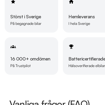
Störst i Sverige
Hemleverans
På begagnade bilar
I hela Sverige
16 000+ omdömen
Battericertifierad
På Trustpilot
Hälsoverifierade elbila
Vanliga frågor (FAQ)