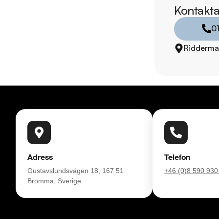
Måndag - Söndag 0
Kontakta
0
Besökstider i butik:

Måndag - Fredag 09
Ridderma
Lördag 10:00 - 18:
Söndag 10:00 - 16:
Välkomna!
Adress
Telefon
Gustavslundsvägen 18, 167 51
+46 (0)8 590 930
Bromma, Sverige