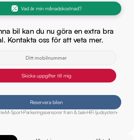
Vad är min månadskostnad?
na bil kan du nu göra en extra bra
l. Kontakta oss för att veta mer.
Skicka uppgifter till mig
Reservera bilen
rie
M-Sport
Parkeringssensorer fram & bak
HiFi ljudsystem