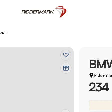
tooth
BMW
Ridderma
234