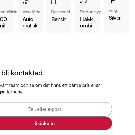
Färg
arställning
Växellåda
Drivmedel
Fordonstyp
Silver
 00
Auto
Bensin
Halvk
 bilen:

mil
matisk
ombi
kr     

är förbrukning endast 0.75 l/mil

 med 2027-03-09

 månaders garanti

l bli kontaktad
l

il

årt team och se om det finns ett bättre pris eller
gsalternativ.
il

mil

markbil.se/kopa-bil/bmw/hpc824/

Skicka in