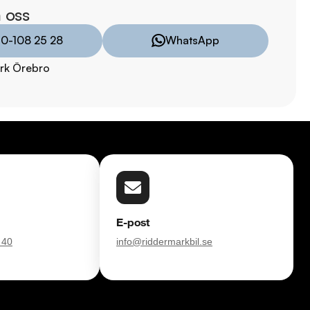
8:00 - 24:00

 oss
10-108 25 28
WhatsApp
:00 - 19:00

rk Örebro
00

00

E-post
 40
info@riddermarkbil.se