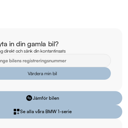
lm på bilen

ekt online

stning och tillval

TRYGGHETSPAKET:

vårt trygghetspaket. Välj mellan 12-60 månaders garanti och 
yta in din gamla bil?
 hjuluppsättningar till bra priser. Gör ditt bilköp tryggt och 
g direkt och sänk din kontantinsats
försvinner våra bilar snabbt! Ring oss idag för att reservera din 
Värdera min bil
Vi erbjuder även skräddarsydd finansiering och 14 dagars fri 
sam.

Jämför bilen
åra tester här:

011323016

Se alla våra BMW 1-serie