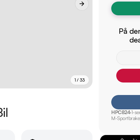
På den
dea
1 / 33
+
28
fler
il
HPC824
1-se
M-Sportbrake