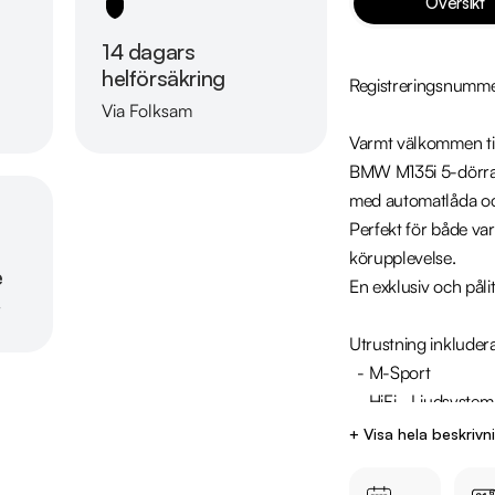
Översikt
14 dagars
helförsäkring
Registreringsnumm
Via Folksam
Läs mer om oss
Varmt välkommen till
BMW M135i 5-dörrars
med automatlåda oc
Perfekt för både va
körupplevelse.

e
En exklusiv och pålit
r
Utrustning inkludera
  - M-Sport

  - HiFi - Ljudsystem

  - Parkeringssensorer fram & bak

+ Visa hela beskrivn
  - Farthållare

  - Bluetooth
