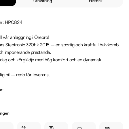
Utrustning
Historik
er: HPC824

 vår anläggning i Örebro!

 Steptronic 320hk 2015 – en sportig och kraftfull halvkombi 
h imponerande prestanda.

rdag och körglädje med hög komfort och en dynamisk 
lig bil – redo för leverans.

r:

ingen