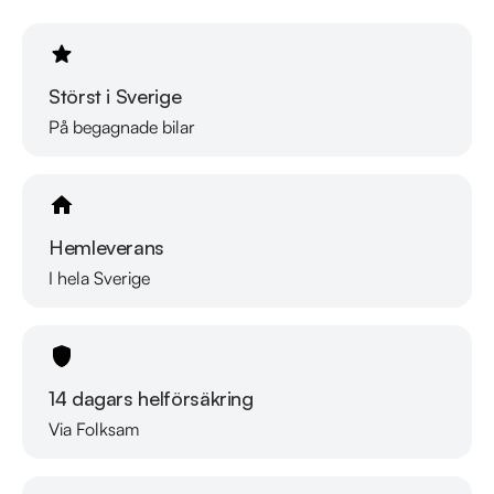
Se hur vi genomför våra tester här:

https://vimeo.com/1011323016

Telefontider: 

Störst i Sverige
Måndag - Söndag: 08:00 - 24:00 

På begagnade bilar
Besökstider i butik: 

Måndag - Fredag: 09:00 - 19:00 

Lördag:  10:00 - 18:00 

Hemleverans
Söndag: 10:00 - 16:00 

I hela Sverige
Välkomna!
14 dagars helförsäkring
Via Folksam