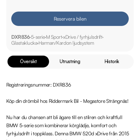
Reservera bilen
DXR836
5-serie
M Sport
xDrive / fyrhjulsdrift
Glastaklucka
Harman/Kardon ljudsystem
Översikt
Utrustning
Historik
Registreringsnummer: DXR836

Köp din drömbil hos Riddermark Bil - Megastore Strängnäs!

Nu har du chansen att bli ägare till en stilren och kraftfull 
BMW 5-serie som kombinerar körglädje, komfort och 
fyrhjulsdrift i toppklass. Denna BMW 520d xDrive från 2015 