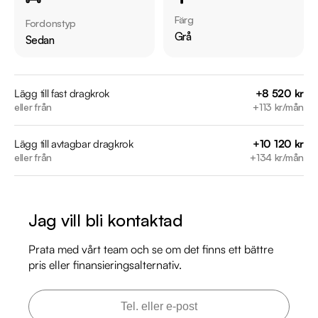
Vid blandad körning är förbrukning endast 0.51 l/mil

Färg
Fordonstyp
Besiktigad till och med 2027-05-31

Grå
Sedan
Möjlighet till 12-60 månaders garanti

Servicehistorik:

Lägg till fast dragkrok
+8 520 kr
eller från
+113 kr/mån
2016-08-11 - 1927 mil

2018-05-07 - 3303 mil

Lägg till avtagbar dragkrok
+10 120 kr
2020-06-08 - 4581 mil

eller från
+134 kr/mån
2022-12-29 - 5835 mil

2025-07-13 - 7435 mil

Jag vill bli kontaktad
Besök

https://www.riddermarkbil.se/kopa-bil/bmw/dxr836/

Prata med vårt team och se om det finns ett bättre
för att:

pris eller finansieringsalternativ.
• Se närbilder och film på bilen

• Reservera bilen direkt online

• Få mer info om utrustning och tillval
