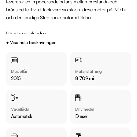
levererar en imponerande balans mellan prestanda och 
bränsleeffektivitet tack vare sin starka dieselmotor på 190 hk 
och den smidiga Steptronic-automatlådan.

Utrustning inkluderar:

  - M Sport

+ Visa hela beskrivningen
  - xDrive / fyrhjulsdrift

  - Glastaklucka

  - Harman/Kardon ljudsystem

Modellår
Mätarställning
  - Backkamera & Parkeringssensorer fram och bak

2015
8 709 mil
  - Skinnklädsel och Elstolar fram

Jämför denna bil med någon av våra andra BMW 5-serie i 
lager. Se våra bilar på https://www.riddermarkbil.se/kopa-
Växellåda
Drivmedel
bil/?series=5-serie

Automatisk
Diesel
Övrig information om bilen:

Årsskatt: Endast 2302 kr 
