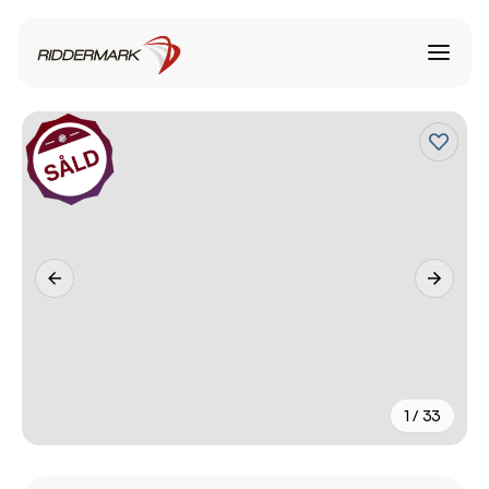
1 / 33
+
28
fler