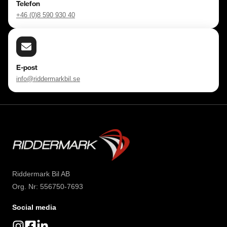
Telefon
+46 (0)8 590 930 40
E-post
info@riddermarkbil.se
Riddermark Bil AB
Org. Nr: 556750-7693
Social media