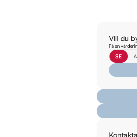
för att:

• Se närbilder och fi
• Reservera bilen dir
• Få mer info om utru
Vill du b
Därför ska du välja R
Få en värderin
* Störst i Sverige på
SE
* Erbjuder hemlevera
* 14 dagars helförsä
* Över 10 tusen omd
* Våra bilar är test
* Kvalitetssäkrade bil
Kontakta oss för mer
Telefon: 021-540 0
Mejladress: vastera
Adress: Hallsta Gård
Kontakta