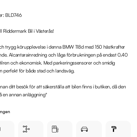
r: BLD746

 Riddermark Bil i Västerås!

ch trygg körupplevelse i denna BMW 118d med 150 hästkrafter 
de. Alcantarainredning och låga förbrukningen på endast 0,40 
stilren och ekonomisk. Med parkeringssensorer och smidig 
 perfekt för både stad och landsväg.

nan ditt besök för att säkerställa att bilen finns i butiken, då den 
å en annan anläggning*

r:

ingen