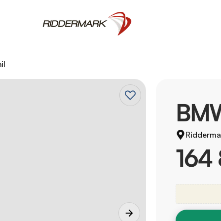
il
BMW
Ridderma
164