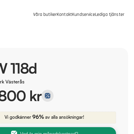
Våra butiker
Kontakt
Kundservice
Lediga tjänster
 118d
rk Västerås
 800 kr
96%
Vi godkänner
av alla ansökningar!
Vad är min månadskostnad?