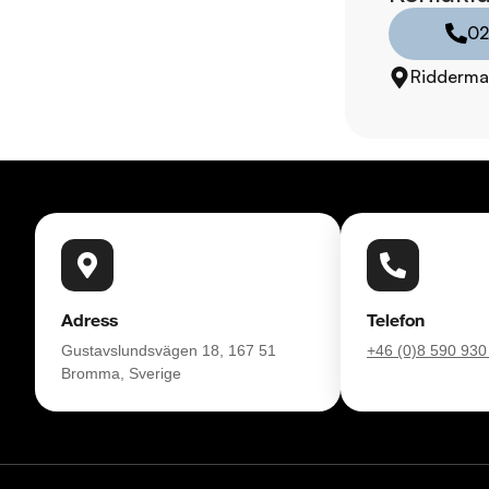
02
Telefontider:  

Måndag - Söndag: 0
Ridderma
Besökstider i butik:  

Måndag - Fredag: 0
Lördag: 10:00 - 18:
Söndag: 10:00 - 16:
RIDDERMARK BIL 
Skydda din bil med 
komplettera med extra
Adress
Telefon
enkelt hos oss.

Gustavslundsvägen 18, 167 51
+46 (0)8 590 930
Bromma, Sverige
Med korta lagertider 
bil: 021-540 08 00. 
försäkring från Folk