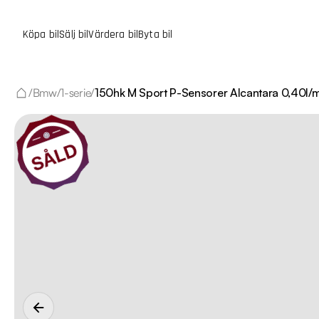
Köpa bil
Sälj bil
Värdera bil
Byta bil
/
Bmw
/
1-serie
/
150hk M Sport P-Sensorer Alcantara 0,40l/m