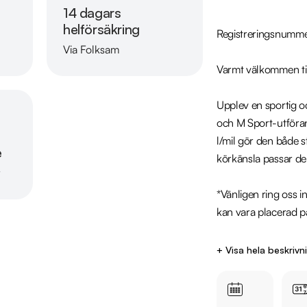
14 dagars
helförsäkring
Registreringsnumme
Via Folksam
Läs mer om oss
Varmt välkommen till
Upplev en sportig o
och M Sport-utföran
l/mil gör den både 
e
körkänsla passar den
r
*Vänligen ring oss in
kan vara placerad p
Utrustning inkludera
+ Visa hela beskrivn
  - M Sport

  - Lights package

  - Parkeringssensorer fram & bak
