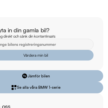
lm på bilen

ekt online

stning och tillval

yta in din gamla bil?
iddermark Bil: 

g direkt och sänk din kontantinsats
 begagnade bilar

ns i hela Sverige

kring via Folksam

Värdera min bil
ömen på Trustpilot 

ade på över 100 punkter

ar

Jämför bilen
 information:

Se alla våra BMW 1-serie
8 00

s@riddermarkbil.se

sgata 16, 721 38, Västerås

 oss