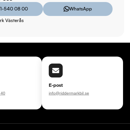
1-540 08 00
WhatsApp
8:00 - 24:00  

rk Västerås
9:00 - 19:00  

00  

00  

TRYGGHETSPAKET:

vårt trygghetspaket. Välj mellan 12-60 månaders garanti och 
 hjuluppsättningar till bra priser. Gör ditt bilköp tryggt och 
E-post
 40
info@riddermarkbil.se
försvinner våra bilar snabbt! Ring oss idag för att reservera din 
Vi erbjuder även skräddarsydd finansiering och 14 dagars fri 
sam.
