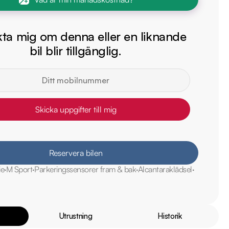
ta mig om denna eller en liknande
bil blir tillgänglig.
Skicka uppgifter till mig
Reservera bilen
ie
M Sport
Parkeringssensorer fram & bak
Alcantaraklädsel
Utrustning
Historik