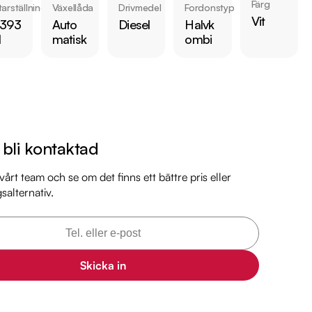
Färg
arställning
Växellåda
Drivmedel
Fordonstyp
Vit
 393
Auto
Diesel
Halvk
l
matisk
ombi
 bilen:

 kr 

l bli kontaktad
är förbrukning endast 0.40 l/mil

 med 2026-07-31

årt team och se om det finns ett bättre pris eller
gsalternativ.
 månaders garanti

il

Skicka in
markbil.se/kopa-bil/bmw/bld746/
