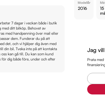
Modellår
Mät
  - Alcantaraklädsel

2016
15
  - Sportstolar

mi
  - Bluetooth

  - Svart innertak

 arbetar 7 dagar i veckan både i butik
ig med ditt bilköp. Behovet av
  - Farthållare

veras med handpenning över mail eller
t passar dem. Funderar du på att
Övrig information om
s med det, och vi hjälper dig även med
Årsskatt: Endast 1103
Jag vil
till din bil. Tveka inte på att kontakta
Vid blandad körning 
os oss kan gå till. Du kan som kund
Besiktigad till och
s för dig både före, under och efter
Prata med v
finansierin
Möjlighet till 12-60
Senast servad:

2024-11-13 - 13729 m
Besök

https://www.ridder