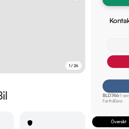
Kontak
1 / 26
+
21
fler
il
BLD746
1-ser
Farthållare
Översikt