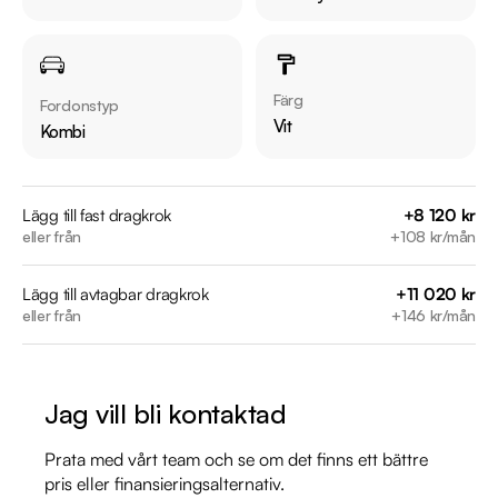
lager. Se våra bilar på https://www.riddermarkbil.se/kopa-
bil/?series=3-serie

Övrig information om bilen:

Färg
Fordonstyp
Årsskatt: Endast 360 kr 

Vit
Kombi
Vid blandad körning är förbrukning endast 0.17 l/mil

Elräckvidd enligt WLTP på 60 km

Besiktigad till och med 2027-02-28

Lägg till fast dragkrok
+8 120 kr
eller från
+108 kr/mån
Endast XX tidigare brukare

Leasbar för företag

Lägg till avtagbar dragkrok
+11 020 kr
Möjlighet till 12-60 månaders garanti

eller från
+146 kr/mån
Servicehistorik:

2023-03-06 - 2746 mil

Jag vill bli kontaktad
2024-02-15 - 5603 mil

2025-01-22 - 8689 mil

Prata med vårt team och se om det finns ett bättre
2026-04-15 - 12326 mil

pris eller finansieringsalternativ.