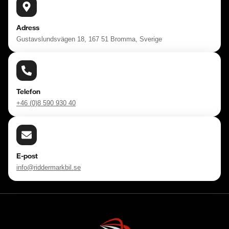
Adress
Gustavslundsvägen 18, 167 51 Bromma, Sverige
Telefon
+46 (0)8 590 930 40
E-post
info@riddermarkbil.se