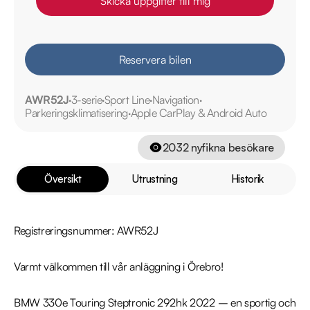
Skicka uppgifter till mig
Reservera bilen
AWR52J
3-serie
Sport Line
Navigation
Parkeringsklimatisering
Apple CarPlay & Android Auto
2032
nyfikna besökare
Översikt
Utrustning
Historik
Registreringsnummer: AWR52J

Varmt välkommen till vår anläggning i Örebro!

BMW 330e Touring Steptronic 292hk 2022 – en sportig och 