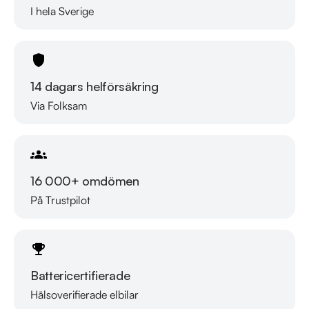
I hela Sverige
Lördag 10:00 - 18:00

Söndag 10:00 - 16:00

Välkomna!
14 dagars helförsäkring
Via Folksam
16 000+ omdömen
På Trustpilot
Battericertifierade
Hälsoverifierade elbilar
Läs mer om oss