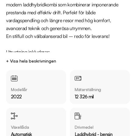
modern laddhybridkombi som kombinerar imponerande 
prestanda med effektiv drift. Perfekt för både 
vardagspendling och längre resor med hög komfort, 
avancerad teknik och generösa utrymmen.

En stilfull och välbalanserad bil – redo för leverans!

Utrustning inkluderar:

  - Sport Line

+ Visa hela beskrivningen
  - Parkeringsklimatisering

  - Navigation

  - Elektrisk bagagelucka

Modellår
Mätarställning
  - Skinn/Tygklädsel

2022
12 326 mil
  - Parkeringssensorer fram & bak

  - Apple CarPlay & Android Auto

Växellåda
Drivmedel
Jämför denna bil med någon av våra andra BMW 3-serie i 
Automatisk
Laddhybrid - bensin