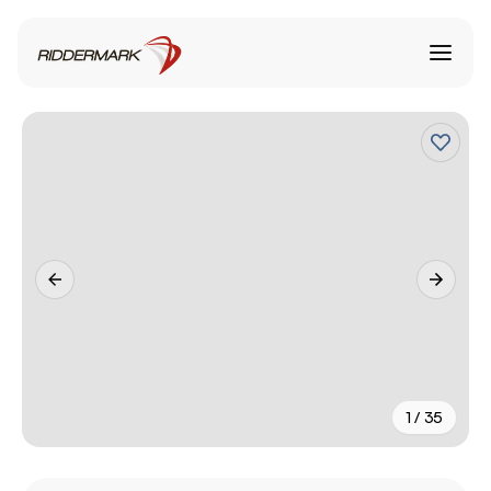
1 / 35
+
30
fler