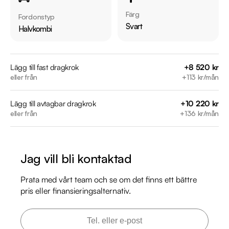
Vid blandad körning är förbrukning endast 0.50 l/mil

Färg
Fordonstyp
Besiktigad till och med 2026-09-30

Svart
Halvkombi
Möjlighet till 12-60 månaders garanti

Servicehistorik:

Lägg till fast dragkrok
+8 520 kr
eller från
+113 kr/mån
2020-11-03 - 872 mil

2022-11-01 - 2629 mil

Lägg till avtagbar dragkrok
+10 220 kr
2024-04-29 - 5706 mil

eller från
+136 kr/mån
2026-04-15 - 8010 mil

Besök

Jag vill bli kontaktad
https://www.riddermarkbil.se/kopa-bil/audi/yto601/

för att:

Prata med vårt team och se om det finns ett bättre
• Se närbilder och film på bilen

pris eller finansieringsalternativ.
• Reservera bilen direkt online

• Få mer info om utrustning och tillval
