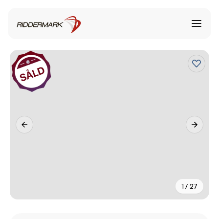
1 / 27
+
22
fler