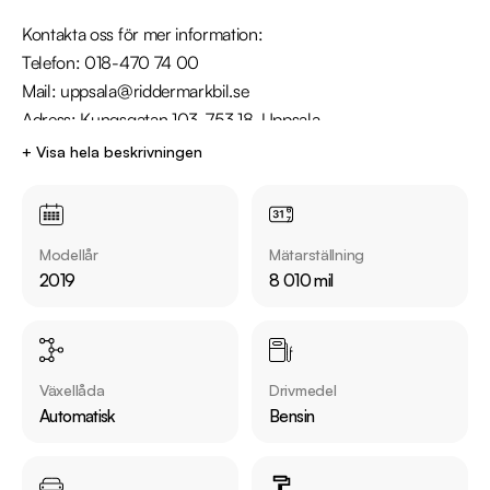
Kontakta oss för mer information: 

Telefon: 018-470 74 00

Mail: uppsala@riddermarkbil.se

Adress: Kungsgatan 103, 753 18, Uppsala

+ Visa hela beskrivningen
Utrustning inkluderar:

  - Adaptiv farthållare

  - Apple Carplay

Modellår
Mätarställning
  - Bluetooth

2019
8 010 mil
  - Parkeringssensorer bak 

Jämför denna bil med någon av våra andra Audi A3 i lager. Se 
våra bilar på https://www.riddermarkbil.se/kopa-bil/?
Växellåda
Drivmedel
series=a3

Automatisk
Bensin
Övrig information om bilen:

Årsskatt: Endast 448 kr 
