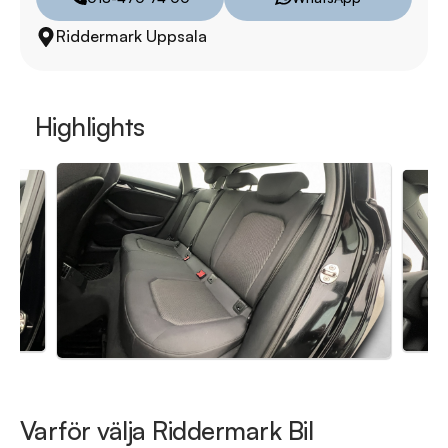
Skydda din bil med vårt trygghetspaket. Välj mellan 12-60 
Riddermark Uppsala
månaders garanti och komplettera med extra 
hjuluppsättningar till bra priser. Gör ditt bilköp tryggt och 
enkelt hos oss.

Highlights
Med korta lagertider försvinner våra bilar snabbt! Ring oss 
idag för att reservera din bil: 018-470 74 00. Vi erbjuder även 
skräddarsydd finansiering och 14 dagars fri försäkring från 
Folksam.

Se hur vi genomför våra tester här:

https://vimeo.com/1011323016

Välkomna!
Varför välja Riddermark Bil