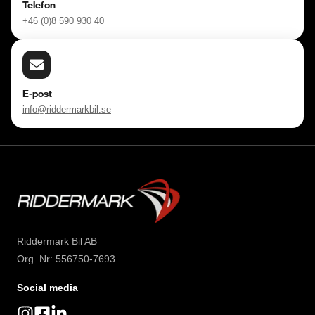
Telefon
+46 (0)8 590 930 40
E-post
info@riddermarkbil.se
Riddermark Bil AB
Org. Nr: 556750-7693
Social media