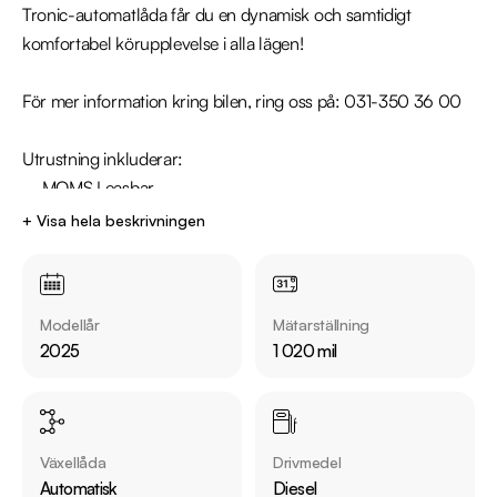
Tronic-automatlåda får du en dynamisk och samtidigt 
komfortabel körupplevelse i alla lägen!

För mer information kring bilen, ring oss på: 031-350 36 00

Utrustning inkluderar:

  - MOMS Leasbar

  - Quattro / Fyrhjulsdrift

+ Visa hela beskrivningen
  - Parkeringsvärmare

  - Panoramaglastak

  - Passagerardisplay 

Modellår
Mätarställning
  - 360° Kamera

2025
1 020 mil
  - Dragkrok

  - Apple CarPlay & Android Auto

  - Skinnklädsel

  - Adaptiv farthållare

Växellåda
Drivmedel
Automatisk
Diesel