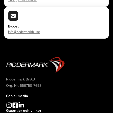
+46 (0)8 590 930 40
E-post
info@riddermarkbil.se
Riddermark Bil AB
Org. Nr: 556750-7693
Social media
Garantier och villkor