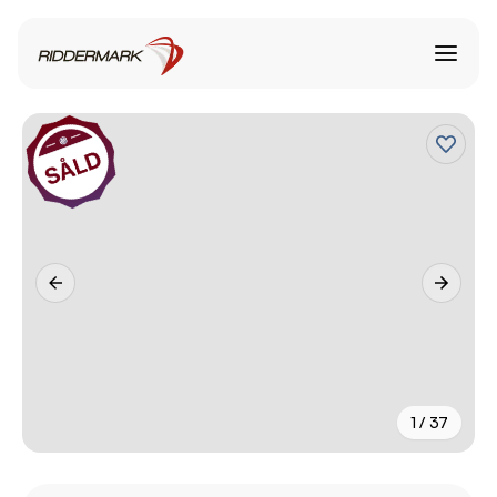
1 / 37
+
32
fler