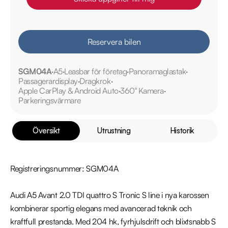
Reservera bilen
SGM04A
A5
Leasbar för företag
Panoramaglastak
Passagerardisplay
Dragkrok
Apple CarPlay & Android Auto
360° Kamera
Parkeringsvärmare
Översikt
Utrustning
Historik
Registreringsnummer: SGM04A

Audi A5 Avant 2.0 TDI quattro S Tronic S line i nya karossen 
kombinerar sportig elegans med avancerad teknik och 
kraftfull prestanda. Med 204 hk, fyrhjulsdrift och blixtsnabb S 