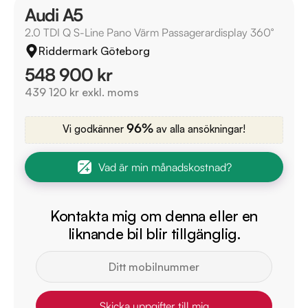
Audi A5
2.0 TDI Q S-Line Pano Värm Passagerardisplay 360°
Riddermark Göteborg
548 900 kr
439 120 kr exkl. moms
96%
Vi godkänner
av alla ansökningar!
Vad är min månadskostnad?
Kontakta mig om denna eller en
liknande bil blir tillgänglig.
Skicka uppgifter till mig