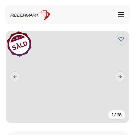
1 / 28
+
23
fler