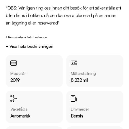
*OBS: Vänligen ring oss innan ditt besök för att säkerställa att 
bilen finns i butiken, då den kan vara placerad på en annan 
anläggning eller reserverad*

Utrustning inkluderar:

  - Parkeringsvärmare

+ Visa hela beskrivningen
  - Backkamera

  - Dragkrok

  - Ledramp

Modellår
Mätarställning
2019
8 232 mil
Jämför denna bil med någon av våra andra Audi A5 i lager. Se 
våra bilar på https://www.riddermarkbil.se/kopa-bil/?
series=a5

Växellåda
Drivmedel
Övrig information om bilen:

Automatisk
Bensin
Årsskatt: Endast 1262kr 

Vid blandad körning är förbrukning endast 0.67l/mil
