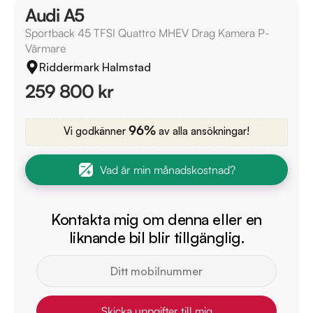
Audi A5
Sportback 45 TFSI Quattro MHEV Drag Kamera P-
Värmare
Riddermark Halmstad
259 800 kr
96%
Vi godkänner
av alla ansökningar!
Vad är min månadskostnad?
Kontakta mig om denna eller en
liknande bil blir tillgänglig.
Skicka uppgifter till mig