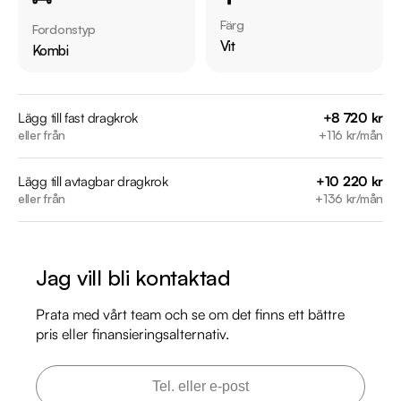
Färg
Fordonstyp
Övrig information om bilen:

Vit
Kombi
Årsskatt: Endast 1363kr 

Vid blandad körning är förbrukning endast 0.45l/mil

Möjlighet till 12-60 månaders garanti

Lägg till fast dragkrok
+8 720 kr
eller från
+116 kr/mån
Servicehistorik:

Lägg till avtagbar dragkrok
+10 220 kr
2019-10-18 - 3372 mil

eller från
+136 kr/mån
2020-09-29 - 6035 mil

2022-09-28 - 8608 mil

2024-04-22 - 11594 mil

Jag vill bli kontaktad
2026-03-03 - 13869 mil 

Prata med vårt team och se om det finns ett bättre
Besök

pris eller finansieringsalternativ.
https://www.riddermarkbil.se/kopa-bil/audi/jsy643/

för att:

• Se närbilder och film på bilen
