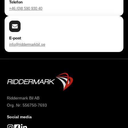
Telefon
+46 (0)8 590 930 40
E-post
info@riddermarkbil.se
Riddermark Bil AB
Org. Nr: 556750-7693
Social media