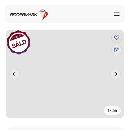
1 / 36
+
31
fler