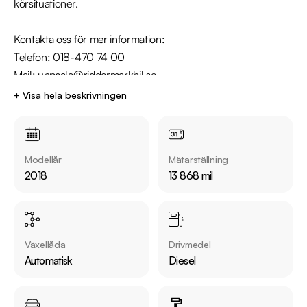
körsituationer.

Kontakta oss för mer information: 

Telefon: 018-470 74 00

Mail: uppsala@riddermarkbil.se

Adress: Kungsgatan 103, 753 18, Uppsala

+ Visa hela beskrivningen
Utrustning inkluderar:

  - Quattro

Modellår
Mätarställning
  - Adaptiv farthållare

2018
13 868 mil
  - Växelpaddlar

  - Parkeringssensorer fram och bak 

  - Audi Connect

  - Bluetooth telefon och media

Växellåda
Drivmedel
Automatisk
Diesel
Jämför denna bil med någon av våra andra Audi A4 i lager. Se 
våra bilar på https://www.riddermarkbil.se/kopa-bil/?
series=a4
