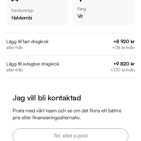
Besiktigad till och med 2026-11-30

Färg
Fordonstyp
Möjlighet till 12-60 månaders garanti

Vit
Halvkombi
Servicehistorik:

2018-09-21 - 3022 mil

Lägg till fast dragkrok
+8 920 kr
eller från
+118 kr/mån
2019-07-04 - 5700 mil

2020-07-24 - 9081 mil

Lägg till avtagbar dragkrok
+9 820 kr
2022-11-30 - 11793 mil

eller från
+130 kr/mån
2024-12-11 - 14097 mil

2025-11-02 - 17777 mil

Jag vill bli kontaktad
Besök

https://www.riddermarkbil.se/kopa-bil/audi/fzg144/

Prata med vårt team och se om det finns ett bättre
för att:

pris eller finansieringsalternativ.
• Se närbilder och film på bilen

• Reservera bilen direkt online

• Få mer info om utrustning och tillval
