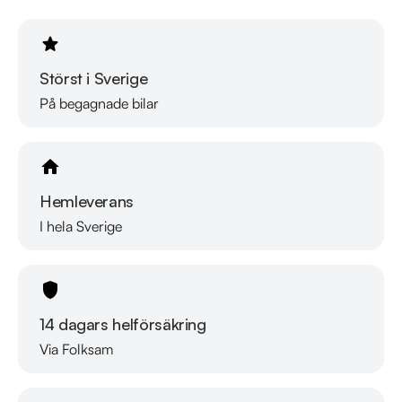
Se hur vi genomför våra tester här:

https://vimeo.com/1011323016

Telefontider: 

Störst i Sverige
Måndag - Söndag: 08:00 - 24:00 

På begagnade bilar
Besökstider i butik: 

Måndag - Fredag: 09:00 - 19:00 

Lördag: 10:00 - 18:00 

Hemleverans
Söndag: 10:00 - 16:00 

I hela Sverige
Välkomna!
14 dagars helförsäkring
Via Folksam