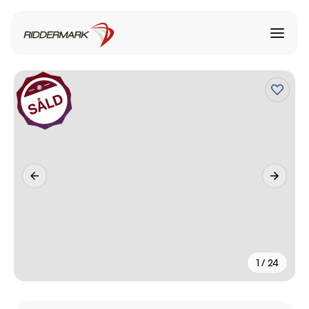
1 / 24
+
19
fler