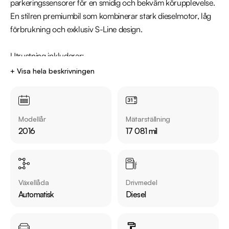
parkeringssensorer för en smidig och bekväm körupplevelse. 
En stilren premiumbil som kombinerar stark dieselmotor, låg 
förbrukning och exklusiv S-Line design.

Utrustning inkluderar:

  - S-Line  

+ Visa hela beskrivningen
  - Quattro / Fyrhjulsdrift 

  - Fjärrstyrd dieselvärmare 

  - Audi Sound System 

Modellår
Mätarställning
  - Parkeringssensorer fram & bak 

2016
17 081 mil
  - Farthållare 

Jämför denna bil med någon av våra andra Audi A5 i lager. Se 
våra bilar på https://www.riddermarkbil.se/kopa-bil/?
Växellåda
Drivmedel
series=a5

Automatisk
Diesel
Övrig information om bilen:

Vid blandad körning är förbrukning endast 0.54 L/Mil
