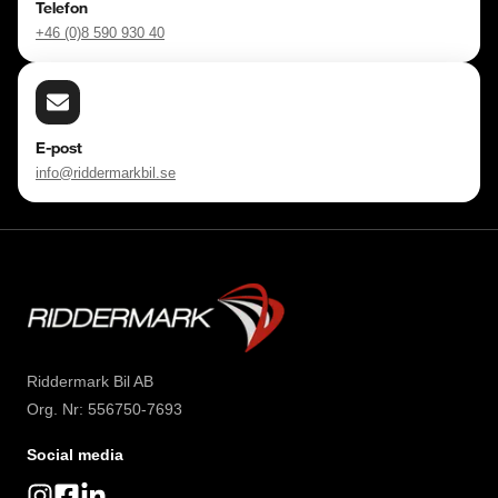
Telefon
+46 (0)8 590 930 40
E-post
info@riddermarkbil.se
Riddermark Bil AB
Org. Nr: 556750-7693
Social media