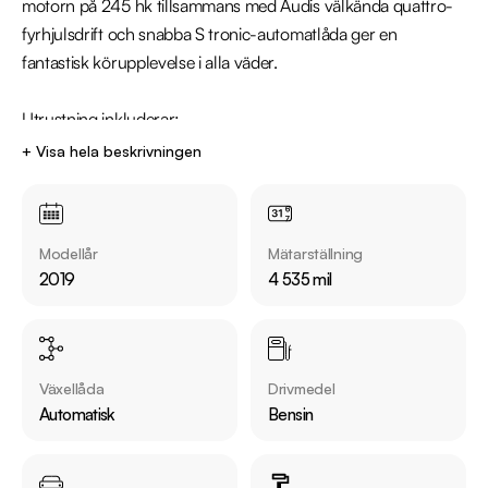
motorn på 245 hk tillsammans med Audis välkända quattro-
fyrhjulsdrift och snabba S tronic-automatlåda ger en 
fantastisk körupplevelse i alla väder.

Utrustning inkluderar:

  - Proline

+ Visa hela beskrivningen
  - Quattro/Fyrhjulsdrift

  - Parkeringssensorer fram och bak

  - Multifunktionsratt

Modellår
Mätarställning
  - Farthållare

2019
4 535 mil
Jämför denna bil med någon av våra andra Audi A5 i lager. Se 
våra bilar på https://www.riddermarkbil.se/kopa-bil/?
series=a5

Växellåda
Drivmedel
Automatisk
Bensin
Övrig information om bilen:

Årsskatt: Endast 1284 kr 

Vid blandad körning är förbrukning endast 0.67 l/mil
