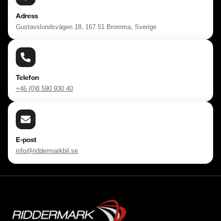
Adress
Gustavslundsvägen 18, 167 51 Bromma, Sverige
Telefon
+46 (0)8 590 930 40
E-post
info@riddermarkbil.se