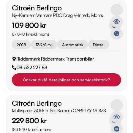
Citroën Berlingo
Ny-Kamrem Värmare PDC Drag V-Inredd Moms
109 800 kr
87 840 kr exkl. moms
2018
13961 mil
Automatisk
Diesel
Riddermark Riddermark Transportbilar
08-522 227 88
Önskar du få detaljbilder och servicehistorik?
Citroën Berlingo
Multispace 130hk 5-Sits Kamera CARPLAY MOMS
229 800 kr
183 840 kr exkl. moms