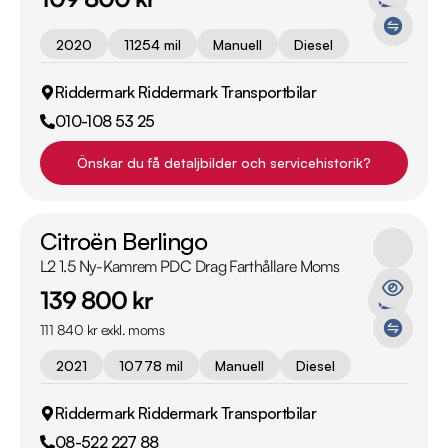
2020
11254 mil
Manuell
Diesel
Riddermark Riddermark Transportbilar
010-108 53 25
Önskar du få detaljbilder och servicehistorik?
Citroën Berlingo
L2 1.5 Ny-Kamrem PDC Drag Farthållare Moms
139 800 kr
111 840 kr exkl. moms
2021
10778 mil
Manuell
Diesel
Riddermark Riddermark Transportbilar
08-522 227 88