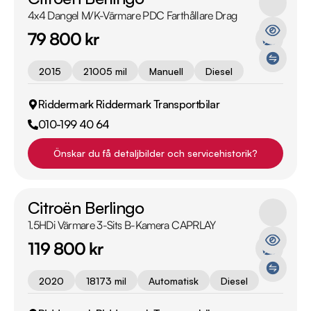
4x4 Dangel M/K-Värmare PDC Farthållare Drag
79 800 kr
2015
21005 mil
Manuell
Diesel
Riddermark Riddermark Transportbilar
010-199 40 64
Önskar du få detaljbilder och servicehistorik?
Citroën Berlingo
1.5HDi Värmare 3-Sits B-Kamera CAPRLAY
119 800 kr
2020
18173 mil
Automatisk
Diesel