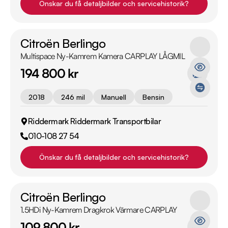
Önskar du få detaljbilder och servicehistorik?
Citroën Berlingo
Multispace Ny-Kamrem Kamera CARPLAY LÅGMIL
194 800 kr
2018
246 mil
Manuell
Bensin
Riddermark Riddermark Transportbilar
010-108 27 54
Önskar du få detaljbilder och servicehistorik?
Citroën Berlingo
1.5HDi Ny-Kamrem Dragkrok Värmare CARPLAY
109 800 kr