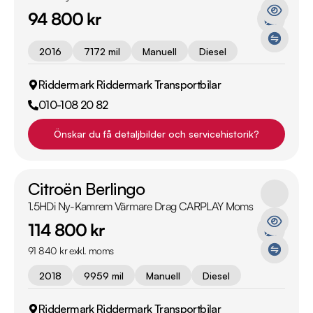
94 800 kr
2016
7172 mil
Manuell
Diesel
Riddermark Riddermark Transportbilar
010-108 20 82
Önskar du få detaljbilder och servicehistorik?
Citroën Berlingo
1.5HDi Ny-Kamrem Värmare Drag CARPLAY Moms
114 800 kr
91 840 kr exkl. moms
2018
9959 mil
Manuell
Diesel
Riddermark Riddermark Transportbilar