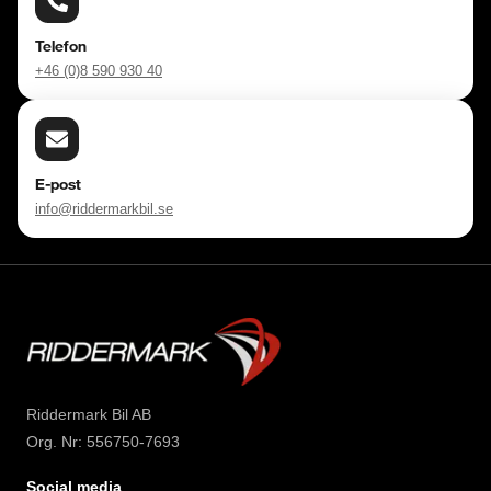
Telefon
+46 (0)8 590 930 40
E-post
info@riddermarkbil.se
Riddermark Bil AB
Org. Nr: 556750-7693
Social media