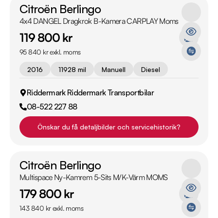
Citroën Berlingo
4x4 DANGEL Dragkrok B-Kamera CARPLAY Moms
119 800 kr
95 840 kr exkl. moms
2016
11928 mil
Manuell
Diesel
Riddermark Riddermark Transportbilar
08-522 227 88
Önskar du få detaljbilder och servicehistorik?
Citroën Berlingo
Multispace Ny-Kamrem 5-Sits M/K-Värm MOMS
179 800 kr
143 840 kr exkl. moms