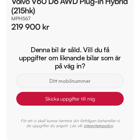
Volvo V60 D6 AWD Plug-in Hybrid
(215hk)
MPH567
219 900 kr
Denna bil är såld. Vill du få
uppgifter om liknande bilar som är
på väg in?
Skicka uppgifter till mig
För att vi skall kunna hantera din förfrågan behandlar vi
de uppgifter du angett. Läs vår
integritetspolicy
.