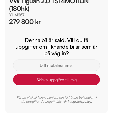
VW Tiguan 2.0 TSI 4MOTION
(180hk)
YHM267
279 800 kr
Denna bil är såld. Vill du få
uppgifter om liknande bilar som är
på väg in?
Skicka uppgifter till mig
För att vi skall kunna hantera din förfrågan behandlar vi
de uppgifter du angett. Läs vår
integritetspolicy
.