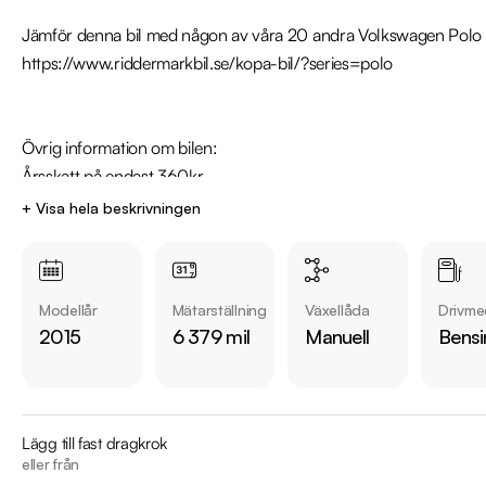
Jämför denna bil med någon av våra 20 andra Volkswagen Polo i la
https://www.riddermarkbil.se/kopa-bil/?series=polo

Övrig information om bilen:

Årsskatt på endast 360kr

Vid landsvägskörning är förbrukning endast 4 L/100km

+ Visa hela beskrivningen
Besiktigad till och med 2025-02-28

Få tidigare brukare sedan ny

Senast besiktigad 2023-12-13

Modellår
Mätarställning
Växellåda
Drivme
Väldokumenterad Servicehistorik

2015
6 379 mil
Manuell
Bensi
Denna bil kan köpas med 12-48 mån garanti

Servicehistorik:

2017-04-25 - 2159 mil

Lägg till fast dragkrok
2019-04-05 - 3101 mil

eller från