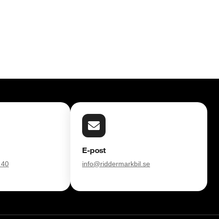
E-post
 40
info@riddermarkbil.se