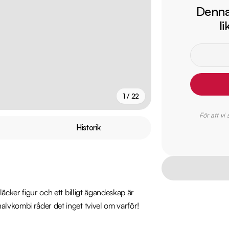
Denna 
l
1 / 22
För att vi
+
17
fler
Historik
äcker figur och ett billigt ägandeskap är 
lvkombi råder det inget tvivel om varför! 