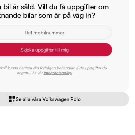
bil är såld. Vill du få uppgifter om
iknande bilar som är på väg in?
Skicka uppgifter till mig
 skall kunna hantera din förfrågan behandlar vi de uppgifter du
angett. Läs vår
integritetspolicy
.
Se alla våra Volkswagen Polo