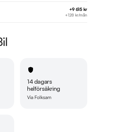
+9 615 kr
+128 kr/mån
il
14 dagars
helförsäkring
e bilfirma! Alla våra bilar är leveransklara 
Via Folksam
Läs mer om oss
nderar vi våra kunder att ringa oss på 08-572 
nansiering som passar just dina behov och 
 vi tar gärna din gamla bil i inbyte. 