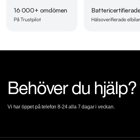
Kontakta anläggningen för mer information.

16 000+ omdömen
Battericertifierad
På Trustpilot
Hälsoverifierade elbila
Telefontider:

Måndag - Söndag 08:00 - 24:00

Besökstider i butik:

Måndag - Fredag 09:00 - 19:00

Lördag 10:00 - 18:00

Söndag 10:00 - 16:00

Behöver du hjälp?
Välkomna!
Vi har öppet på telefon 8-24 alla 7 dagar i veckan.