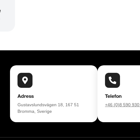
e
r
Adress
Telefon
Gustavslundsvägen 18, 167 51
+46 (0)8 590 930
Bromma, Sverige