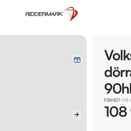
Volk
dörr
90h
FSN427
·
08-
108