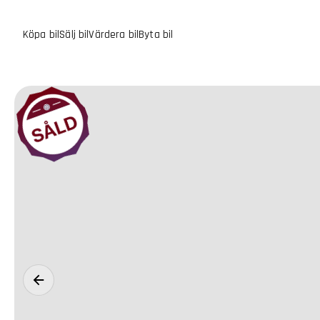
Köpa bil
Sälj bil
Värdera bil
Byta bil