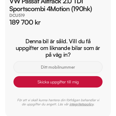
VW Passat Alltrack 2.0 TDI
Sportscombi 4Motion (190hk)
DCU519
189 700 kr
Denna bil är såld. Vill du få
uppgifter om liknande bilar som är
på väg in?
Skicka uppgifter till mig
För att vi skall kunna hantera din förfrågan behandlar vi
de uppgifter du angett. Läs vår
integritetspolicy
.