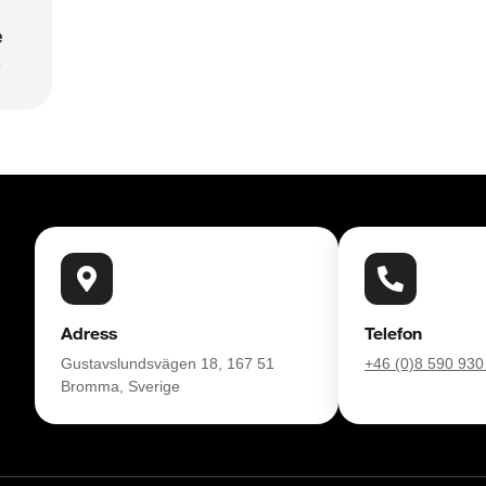
e
r
Adress
Telefon
Gustavslundsvägen 18, 167 51
+46 (0)8 590 930
Bromma, Sverige