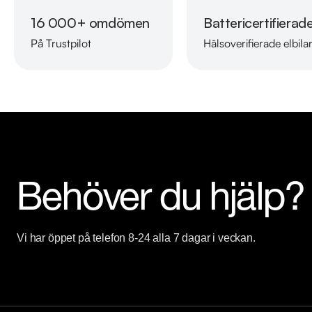
16 000+ omdömen
Battericertifierad
Besökstider i butik:

På Trustpilot
Hälsoverifierade elbila
Måndag - Fredag 09:00 - 19:00

Lördag 10:00 - 18:00

Söndag 10:00 - 16:00

Välkomna!
Behöver du hjälp?
Vi har öppet på telefon 8-24 alla 7 dagar i veckan.