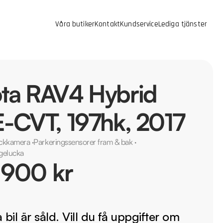
Våra butiker
Kontakt
Kundservice
Lediga tjänster
ta RAV4 Hybrid
E-CVT, 197hk, 2017
ckkamera
·
Parkeringssensorer fram & bak
·
agelucka
 900 kr
bil är såld. Vill du få uppgifter om