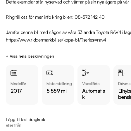
Detta exemplar står nyservad och väntar på sin nya ägare på vår an
Ring till oss för mer info kring bilen: 08-572 142 40

Jämför denna bil med någon av våra 33 andra Toyota RAV4 i lager.
https://www.riddermarkbil.se/kopa-bil/?series=rav4

Övrig information om bilen:

+ Visa hela beskrivningen
Årsskatt på endast 448 kr

Vid landsvägskörning är förbrukning endast 5 L/100km

Besiktigad till och med 2024-09-30

Modellår
Mätarställning
Växellåda
Drivme
Nyservad 2023-10-30

2017
5 559 mil
Automatis
Elhybr
Denna bil kan köpas med 12-48 mån garanti

k
bensi
Servicehistorik:

2018-11-21 - 2405 mil

Lägg till fast dragkrok
2023-10-30 - 5559 mil

eller från