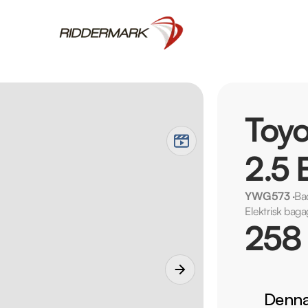
Toyo
2.5 
YWG573
·
Ba
Elektrisk bag
258
Denna 