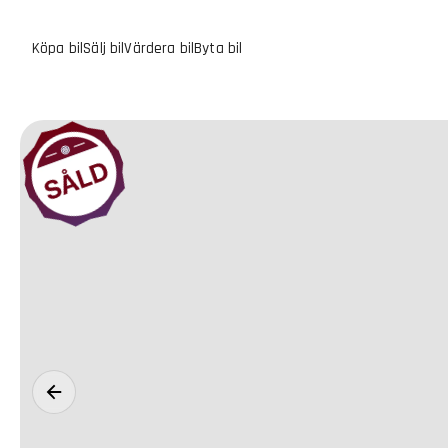
Köpa bil
Sälj bil
Värdera bil
Byta bil