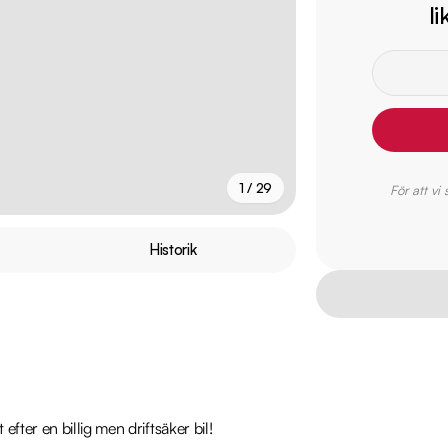
l
1 / 29
För att vi
+
24
fler
Historik
er en billig men driftsäker bil! 
