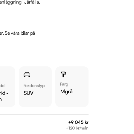
läggning i Järfälla.

 Se våra bilar på 
Färg
del
Fordonstyp
Mgrå
id -
SUV
n
+9 045 kr
+120 kr/mån