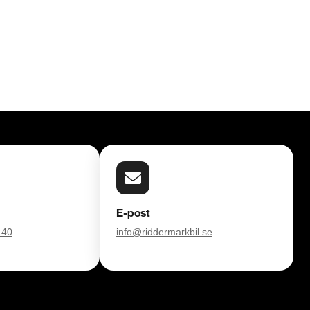
E-post
 40
info@riddermarkbil.se