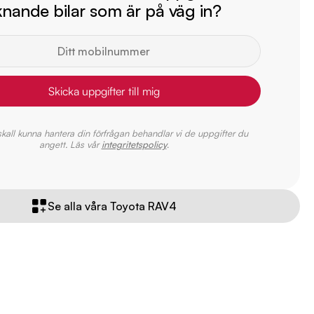
iknande bilar som är på väg in?
Skicka uppgifter till mig
 skall kunna hantera din förfrågan behandlar vi de uppgifter du
angett. Läs vår
integritetspolicy
.
Se alla våra Toyota RAV4