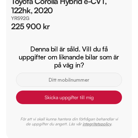
Toyota Corolla Hybrid e-CVT,
122hk, 2020
YRS92G
225 900 kr
Denna bil är såld. Vill du få
uppgifter om liknande bilar som är
på väg in?
Skicka uppgifter till mig
För att vi skall kunna hantera din förfrågan behandlar vi
de uppgifter du angett. Läs vår
integritetspolicy
.