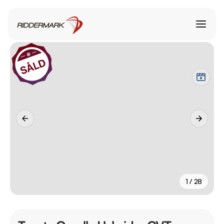
1 / 28
+
23
fler