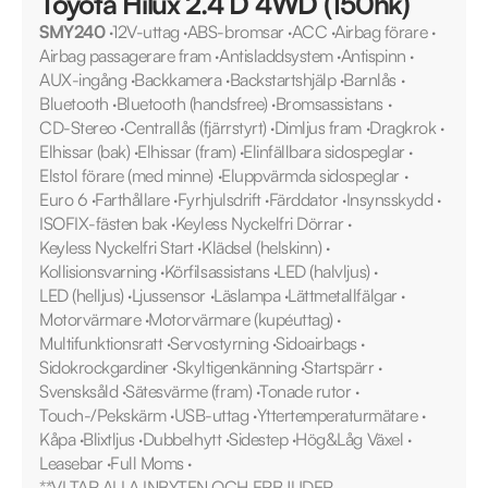
Toyota Hilux 2.4 D 4WD (150hk)
SMY240
·
12V-uttag
·
ABS-bromsar
·
ACC
·
Airbag förare
·
Airbag passagerare fram
·
Antisladdsystem
·
Antispinn
·
AUX-ingång
·
Backkamera
·
Backstartshjälp
·
Barnlås
·
Bluetooth
·
Bluetooth (handsfree)
·
Bromsassistans
·
CD-Stereo
·
Centrallås (fjärrstyrt)
·
Dimljus fram
·
Dragkrok
·
Elhissar (bak)
·
Elhissar (fram)
·
Elinfällbara sidospeglar
·
Elstol förare (med minne)
·
Eluppvärmda sidospeglar
·
Euro 6
·
Farthållare
·
Fyrhjulsdrift
·
Färddator
·
Insynsskydd
·
ISOFIX-fästen bak
·
Keyless Nyckelfri Dörrar
·
Keyless Nyckelfri Start
·
Klädsel (helskinn)
·
Kollisionsvarning
·
Körfilsassistans
·
LED (halvljus)
·
LED (helljus)
·
Ljussensor
·
Läslampa
·
Lättmetallfälgar
·
Motorvärmare
·
Motorvärmare (kupéuttag)
·
Multifunktionsratt
·
Servostyrning
·
Sidoairbags
·
Sidokrockgardiner
·
Skyltigenkänning
·
Startspärr
·
Svensksåld
·
Sätesvärme (fram)
·
Tonade rutor
·
Touch-/Pekskärm
·
USB-uttag
·
Yttertemperaturmätare
·
Kåpa
·
Blixtljus
·
Dubbelhytt
·
Sidestep
·
Hög&Låg Växel
·
Leasebar
·
Full Moms
·
**VI TAR ALLA INBYTEN OCH ERBJUDER