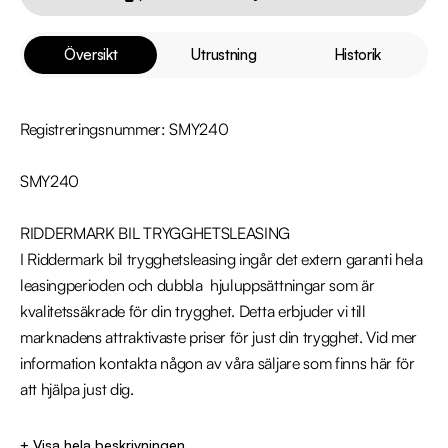
Översikt
Utrustning
Historik
Registreringsnummer: SMY240

SMY240

RIDDERMARK BIL TRYGGHETSLEASING

I Riddermark bil trygghetsleasing ingår det extern garanti hela 
leasingperioden och dubbla  hjuluppsättningar som är 
kvalitetssäkrade för din trygghet. Detta erbjuder vi till 
marknadens attraktivaste priser för just din trygghet. Vid mer 
information kontakta någon av våra säljare som finns här för 
att hjälpa just dig. 

Välkommen till Riddermark Bil AB - Sveriges största 
+ Visa hela beskrivningen