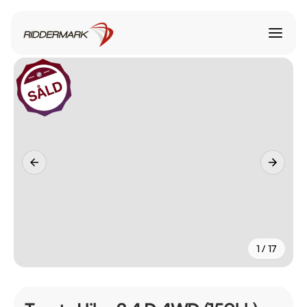
1 / 17
+
12
fler