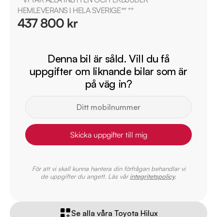
HEMLEVERANS I HELA SVERIGE** **
437 800 kr
Denna bil är såld. Vill du få
uppgifter om liknande bilar som är
på väg in?
Skicka uppgifter till mig
För att vi skall kunna hantera din förfrågan behandlar vi
de uppgifter du angett. Läs vår
integritetspolicy
.
Se alla våra Toyota Hilux