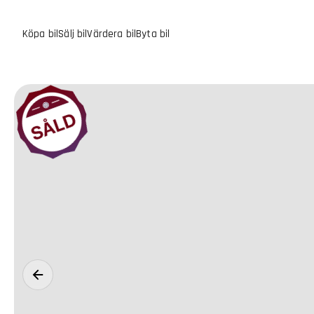
Köpa bil
Sälj bil
Värdera bil
Byta bil