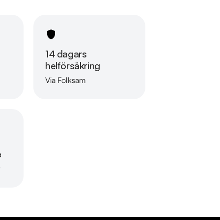
14 dagars
helförsäkring
Via Folksam
Läs mer om oss
e
r