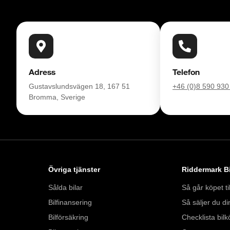
Adress
Telefon
Gustavslundsvägen 18, 167 51
+46 (0)8 590 930
Bromma, Sverige
Övriga tjänster
Riddermark Bi
Sålda bilar
Så går köpet til
Bilfinansering
Så säljer du din
Bilförsäkring
Checklista bilk