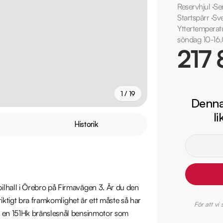
Reservhjul
·
Se
Startspärr
·
Sv
Yttertemperat
söndag 10-16.
217 
1 / 19
Denna 
l
+
14
fler
Historik
lhall i Örebro på Firmavägen 3. Är du den 
iktigt bra framkomlighet är ett måste så har 
För att vi
 en 151Hk bränslesnål bensinmotor som 