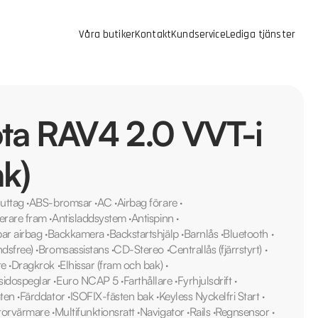
Våra butiker
Kontakt
Kundservice
Lediga tjänster
ta RAV4 2.0 VVT-i
hk)
uttag
·
ABS-bromsar
·
AC
·
Airbag förare
·
erare fram
·
Antisladdsystem
·
Antispinn
·
ar airbag
·
Backkamera
·
Backstartshjälp
·
Barnlås
·
Bluetooth
·
ndsfree)
·
Bromsassistans
·
CD-Stereo
·
Centrallås (fjärrstyrt)
·
te
·
Dragkrok
·
Elhissar (fram och bak)
·
sidospeglar
·
Euro NCAP 5
·
Farthållare
·
Fyrhjulsdrift
·
äten
·
Färddator
·
ISOFIX-fästen bak
·
Keyless Nyckelfri Start
·
orvärmare
·
Multifunktionsratt
·
Navigator
·
Rails
·
Regnsensor
·