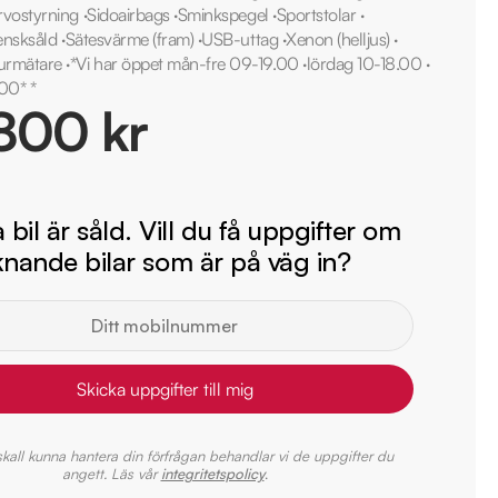
rvostyrning
·
Sidoairbags
·
Sminkspegel
·
Sportstolar
·
ensksåld
·
Sätesvärme (fram)
·
USB-uttag
·
Xenon (helljus)
·
urmätare
·
*Vi har öppet mån-fre 09-19.00
·
lördag 10-18.00
·
00* *
800 kr
bil är såld. Vill du få uppgifter om
iknande bilar som är på väg in?
Skicka uppgifter till mig
 skall kunna hantera din förfrågan behandlar vi de uppgifter du
angett. Läs vår
integritetspolicy
.