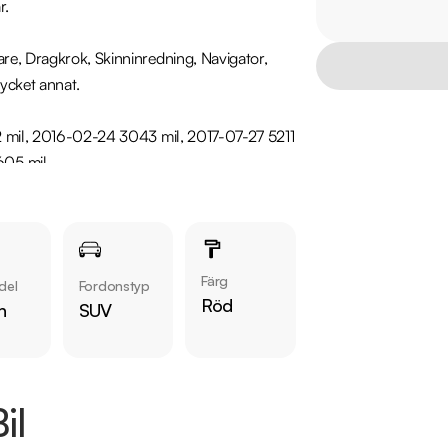
.

re, Dragkrok, Skinninredning, Navigator, 
cket annat.

02 mil, 2016-02-24 3043 mil, 2017-07-27 5211 
05 mil

nde bilfirma! Vi säljer ca 24000 bilar om 
erans i hela Sverige. Denna bil kan köpas med 
Färg
del
Fordonstyp
Röd
n
SUV
rar vi våra kunder att ringa oss på 019-760 
ansiering som passar just dina behov, erbjuder 
inbyte. Kontakta anläggningen för mer 
il