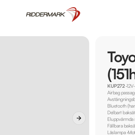
Toyo
(151
KUP272
·
12V-
Airbag passag
Avstängningsb
Bluetooth (ha
Delbart baksä
Eluppvärmda 
Fällbara baks
Läslampa
·
Mot