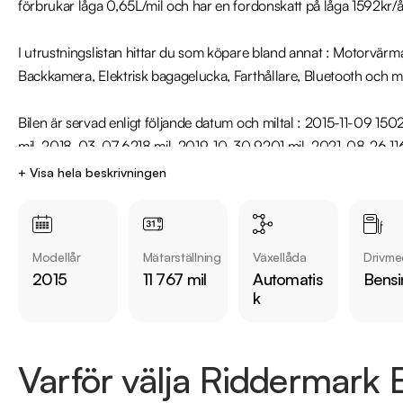
förbrukar låga 0,65L/mil och har en fordonskatt på låga 1592kr/år
I utrustningslistan hittar du som köpare bland annat : Motorvärma
Backkamera, Elektrisk bagagelucka, Farthållare, Bluetooth och my
Bilen är servad enligt följande datum och miltal : 2015-11-09 15
mil, 2018-03-07 6218 mil, 2019-10-30 9201 mil, 2021-08-26 116
+ Visa hela beskrivningen
Välkommen till Riddermark Bil AB - Sveriges största märkesoberoe
året. Alla våra bilar är leveransklara och vi erbjuder även hemlev
12-36 mån garanti. 

Modellår
Mätarställning
Växellåda
Drivme
2015
11 767 mil
Automatis
Bensi
Eftersom vi har väldigt korta lagertider på våra bilar rekommende
k
88 77 för att kontrollera att fordonet finns kvar! Vi ordnar en fin
marknadens billigaste helförsäkring och tar gärna din gamla bil i 
information.
Varför välja Riddermark B