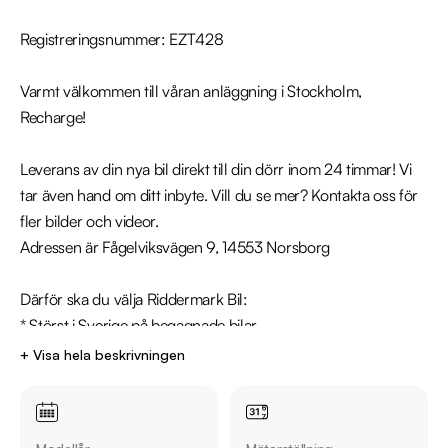
Registreringsnummer: EZT428

Varmt välkommen till våran anläggning i Stockholm, 
Recharge!

Leverans av din nya bil direkt till din dörr inom 24 timmar! Vi 
tar även hand om ditt inbyte. Vill du se mer? Kontakta oss för 
fler bilder och videor.

Adressen är Fågelviksvägen 9, 14553 Norsborg

Därför ska du välja Riddermark Bil: 

* Störst i Sverige på begagnade bilar

* Erbjuder hemleverans i hela Sverige

+ Visa hela beskrivningen
* 14 dagars helförsäkring via Folksam

* Över 10 tusen omdömen på Trustpilot 

* Våra bilar är testade på över 100 punkter
