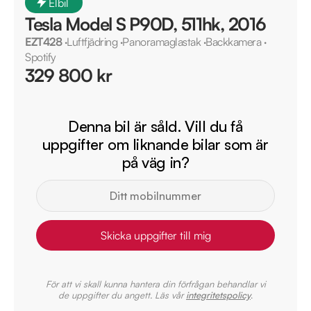
Elbil
Tesla Model S P90D, 511hk, 2016
EZT428
·
Luftfjädring
·
Panoramaglastak
·
Backkamera
·
Spotify
329 800 kr
Denna bil är såld. Vill du få
uppgifter om liknande bilar som är
på väg in?
Skicka uppgifter till mig
För att vi skall kunna hantera din förfrågan behandlar vi
de uppgifter du angett. Läs vår
integritetspolicy
.