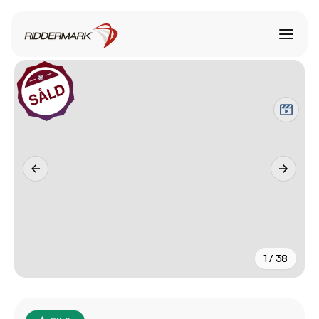
1 / 38
+
33
fler