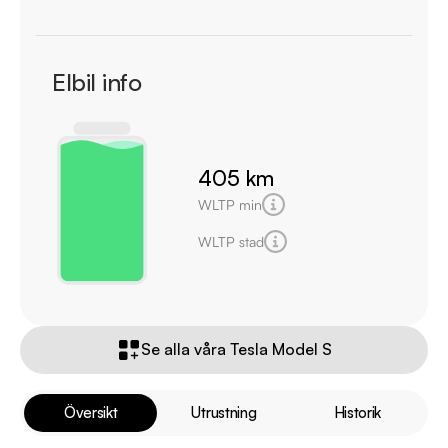
Elbil info
405 km
WLTP min
WLTP stad
Se alla våra Tesla Model S
Översikt
Utrustning
Historik