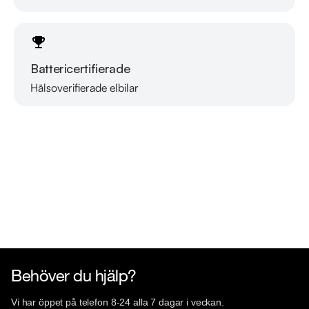
Välkomna!
Battericertifierade
Hälsoverifierade elbilar
Läs mer om oss
Behöver du hjälp?
Vi har öppet på telefon 8-24 alla 7 dagar i veckan.