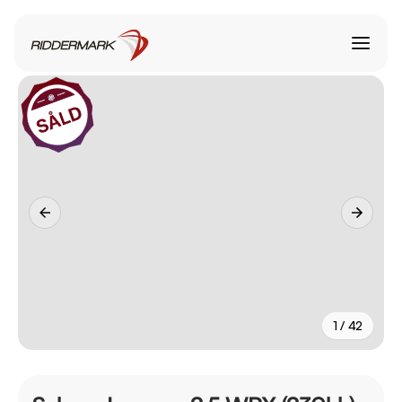
1 / 42
+
37
fler