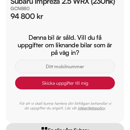
Subaru Impreza 2.5 WRX (230hk)
GCN880
94 800 kr
Denna bil är såld. Vill du få
uppgifter om liknande bilar som är
på väg in?
Skicka uppgifter till mig
För att vi skall kunna hantera din förfrågan behandlar vi
de uppgifter du angett. Läs vår
integritetspolicy
.
Se alla våra Subaru