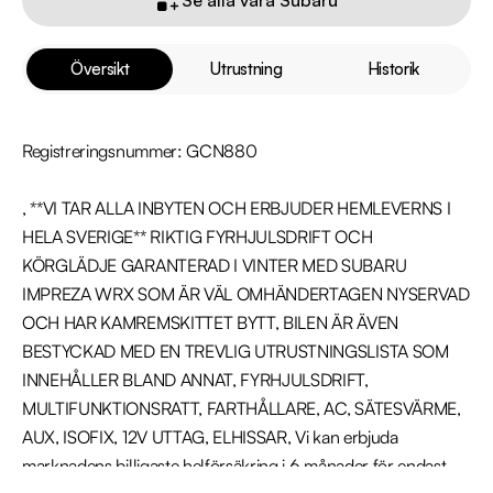
Översikt
Utrustning
Historik
Registreringsnummer: GCN880

, **VI TAR ALLA INBYTEN OCH ERBJUDER HEMLEVERNS I 
HELA SVERIGE** RIKTIG FYRHJULSDRIFT OCH 
KÖRGLÄDJE GARANTERAD I VINTER MED SUBARU 
IMPREZA WRX SOM ÄR VÄL OMHÄNDERTAGEN NYSERVAD 
OCH HAR KAMREMSKITTET BYTT, BILEN ÄR ÄVEN 
BESTYCKAD MED EN TREVLIG UTRUSTNINGSLISTA SOM 
INNEHÅLLER BLAND ANNAT, FYRHJULSDRIFT, 
MULTIFUNKTIONSRATT, FARTHÅLLARE, AC, SÄTESVÄRME, 
AUX, ISOFIX, 12V UTTAG, ELHISSAR, Vi kan erbjuda 
marknadens billigaste helförsäkring i 6 månader för endast 