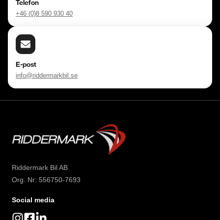
Telefon
går till.

+46 (0)8 590 930 40
https://www.youtube.com/watch?v=EvmgI7cNqkUFWD86J
E-post
info@riddermarkbil.se
Riddermark Bil AB
Org. Nr: 556750-7693
Social media