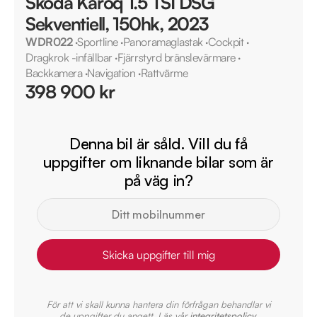
Škoda Karoq 1.5 TSI DSG
Sekventiell, 150hk, 2023
WDR022
·
Sportline
·
Panoramaglastak
·
Cockpit
·
Dragkrok -infällbar
·
Fjärrstyrd bränslevärmare
·
Backkamera
·
Navigation
·
Rattvärme
398 900 kr
Denna bil är såld. Vill du få
uppgifter om liknande bilar som är
på väg in?
Skicka uppgifter till mig
För att vi skall kunna hantera din förfrågan behandlar vi
de uppgifter du angett. Läs vår
integritetspolicy
.