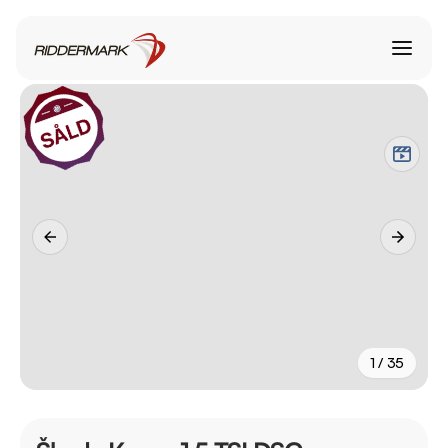
1 / 35
+
30
fler