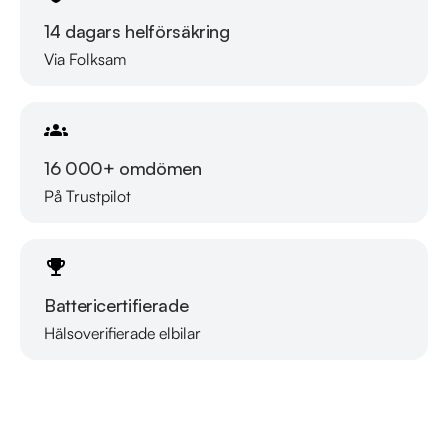
märkesoberoende bilfirma! Med över 24,000 sålda bilar per 
14 dagars helförsäkring
år, erbjuder vi ett brett urval av leveransklara fordon och 
Via Folksam
hemleverans i hela Sverige. Samtliga bilar kan köpas med 
garanti från 12 till 60 månader. Eftersom våra bilar säljs 
snabbt, rekommenderar vi att du ringer oss på 08-522 22 
788 för att säkerställa att din drömbil finns kvar!

16 000+ omdömen
På Trustpilot
Vi erbjuder skräddarsydd finansiering, marknadens billigaste 
helförsäkring och tar gärna din gamla bil i inbyte.

Öppettider:

Battericertifierade
Telefon: Måndag - Söndag 08:00 - 24:00

Hälsoverifierade elbilar
Läs mer om oss
Butik: Måndag - Fredag 09:00 - 19:00, Lördag 10:00 - 
17:00, Söndag 10:00 - 16:00

Välkomna!