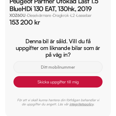
Peugeot Partner Utökad Last 1.5
BlueHDi 130 EAT, 130hk, 2019
XOZ60U
·
Dieselvärmare
·
Dragkrok
·
L2
·
Leasebar
153 200 kr
Denna bil är såld. Vill du få
uppgifter om liknande bilar som är
på väg in?
Skicka uppgifter till mig
För att vi skall kunna hantera din förfrågan behandlar vi
de uppgifter du angett. Läs vår
integritetspolicy
.