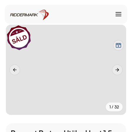
1 / 32
+
27
fler