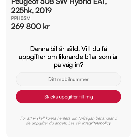
Peugeot 508 SW Hybrid EAT,
225hk, 2019
PPH85M
269 800 kr
Denna bil är såld. Vill du få
uppgifter om liknande bilar som är
på väg in?
Skicka uppgifter till mig
För att vi skall kunna hantera din förfrågan behandlar vi
de uppgifter du angett. Läs vår
integritetspolicy
.