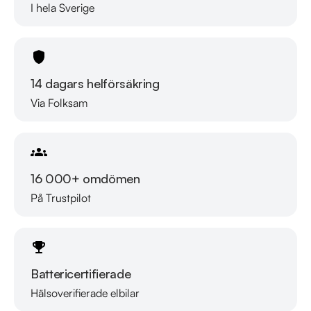
I hela Sverige
Besökstider i butik:

Måndag - Fredag 09:00 - 19:00

Lördag 10:00 - 18:00

Söndag 10:00 - 16:00

14 dagars helförsäkring
Via Folksam
Välkomna!
16 000+ omdömen
På Trustpilot
Battericertifierade
Hälsoverifierade elbilar
Läs mer om oss