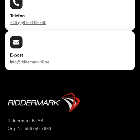
Telefon
+46 (0)8 590 930 40
E-post
info@riddermarkbil.se
Riddermark Bil AB
Org. Nr: 556750-7693