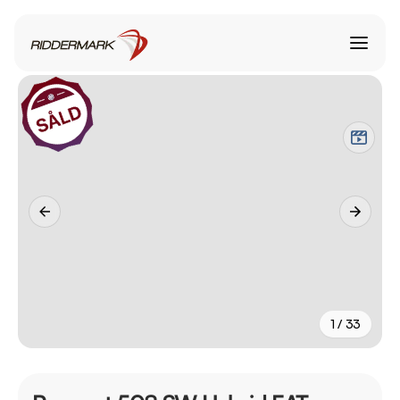
1 / 33
+
28
fler