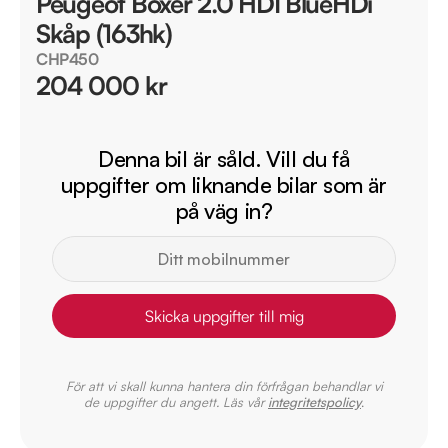
Peugeot Boxer 2.0 HDI BlueHDi
Skåp (163hk)
CHP450
204 000 kr
Denna bil är såld. Vill du få
uppgifter om liknande bilar som är
på väg in?
Skicka uppgifter till mig
För att vi skall kunna hantera din förfrågan behandlar vi
de uppgifter du angett. Läs vår
integritetspolicy
.