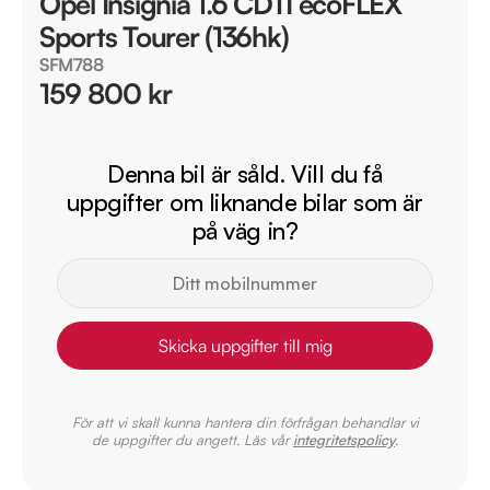
Opel Insignia 1.6 CDTI ecoFLEX
Sports Tourer (136hk)
SFM788
159 800 kr
Denna bil är såld. Vill du få
uppgifter om liknande bilar som är
på väg in?
Skicka uppgifter till mig
För att vi skall kunna hantera din förfrågan behandlar vi
de uppgifter du angett. Läs vår
integritetspolicy
.