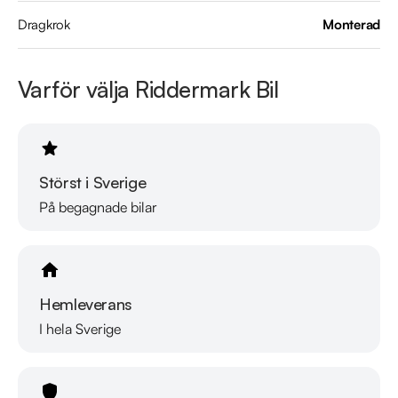
tester går till.

Dragkrok
Monterad
https://www.youtube.com/watch?v=EvmgI7cNqkUFWD86J 

Varför välja Riddermark Bil
Telefontider:

Måndag - Söndag 08:00 - 24:00

Besökstider i butik:

Störst i Sverige
Måndag - Fredag 09:00 - 19:00

Lördag 10:00 - 17:00

På begagnade bilar
Söndag 10:00 - 16:00
Hemleverans
I hela Sverige