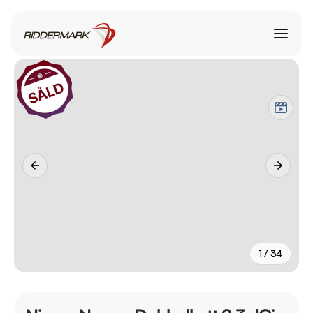
1 / 34
+
29
fler