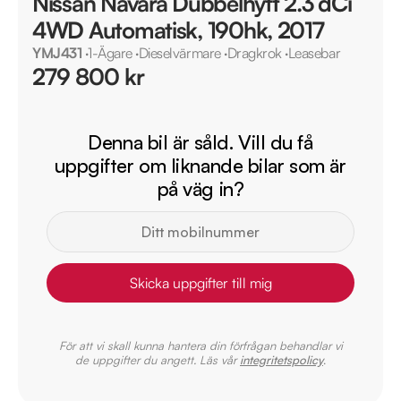
Nissan Navara Dubbelhytt 2.3 dCi
4WD Automatisk, 190hk, 2017
YMJ431
·
1-Ägare
·
Dieselvärmare
·
Dragkrok
·
Leasebar
279 800 kr
Denna bil är såld. Vill du få
uppgifter om liknande bilar som är
på väg in?
Skicka uppgifter till mig
För att vi skall kunna hantera din förfrågan behandlar vi
de uppgifter du angett. Läs vår
integritetspolicy
.