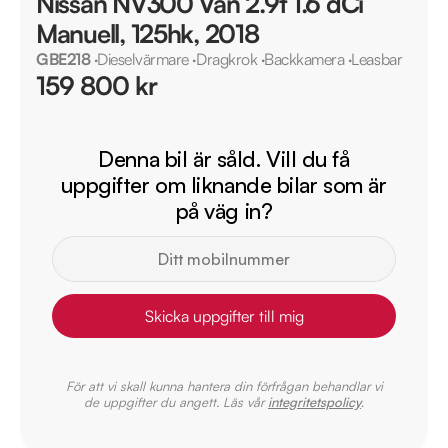
Nissan NV300 Van 2.9t 1.6 dCi
Manuell, 125hk, 2018
GBE218
·
Dieselvärmare
·
Dragkrok
·
Backkamera
·
Leasbar
159 800 kr
Denna bil är såld. Vill du få
uppgifter om liknande bilar som är
på väg in?
Skicka uppgifter till mig
För att vi skall kunna hantera din förfrågan behandlar vi
de uppgifter du angett. Läs vår
integritetspolicy
.