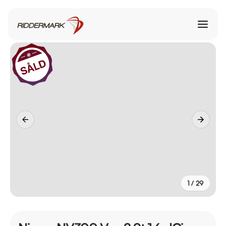
1 / 29
+
24
fler