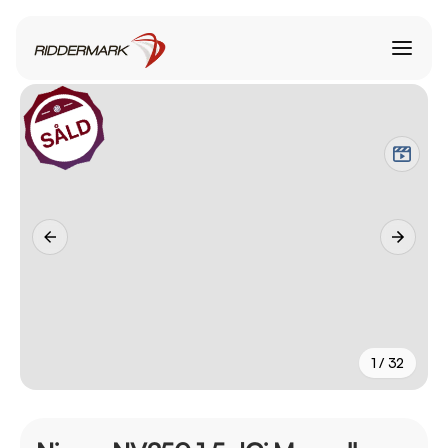
1 / 32
+
27
fler