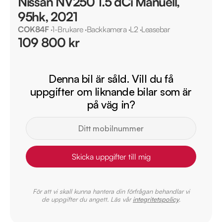
Nissan NV250 1.5 dCi Manuell,
95hk, 2021
COK84F
·
1-Brukare
·
Backkamera
·
L2
·
Leasebar
109 800 kr
Denna bil är såld. Vill du få
uppgifter om liknande bilar som är
på väg in?
Skicka uppgifter till mig
För att vi skall kunna hantera din förfrågan behandlar vi
de uppgifter du angett. Läs vår
integritetspolicy
.