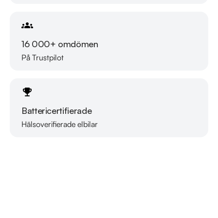
mån garanti.

Vi testar även alla våra bilar, kolla länken nedan hur våra 
16 000+ omdömen
tester går till.

På Trustpilot
https://www.youtube.com/watch?v=EvmgI7cNqkUFWD86J

Telefontider:

Måndag - Söndag 08:00 - 24:00

Battericertifierade
Besökstider i butik:

Hälsoverifierade elbilar
Läs mer om oss
Måndag - Fredag 09:00 - 19:00

Lördag 10:00 - 17:00

Söndag 10:00 - 16:00

Välkomna!