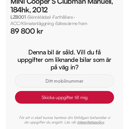
MINI Cooper S Clubman Manuell,
184hk, 2012
LZB001
·
Skinnklädsel
·
Farthållare
·
ACC/Klimatanläggning
·
Sätesvärme fram
89 800 kr
Denna bil är såld. Vill du få
uppgifter om liknande bilar som är
på väg in?
Skicka uppgifter till mig
För att vi skall kunna hantera din förfrågan behandlar vi
de uppgifter du angett. Läs vår
integritetspolicy
.