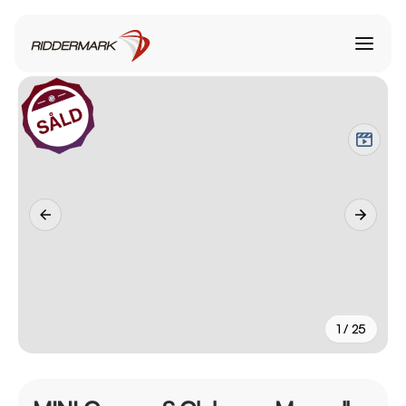
1 / 25
+
20
fler