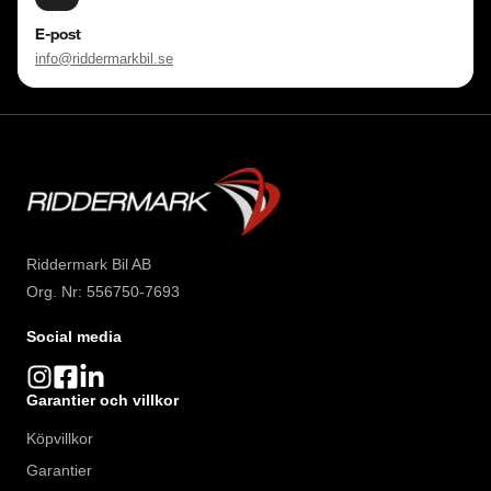
Besökstider i butik: 

Måndag - Fredag: 09:00 - 19:00 

E-post
Lördag:  10:00 - 18:00 

info@riddermarkbil.se
Söndag: 10:00 - 16:00 

Välkomna!
Riddermark Bil AB
Org. Nr: 556750-7693
Social media
Garantier och villkor
Köpvillkor
Garantier