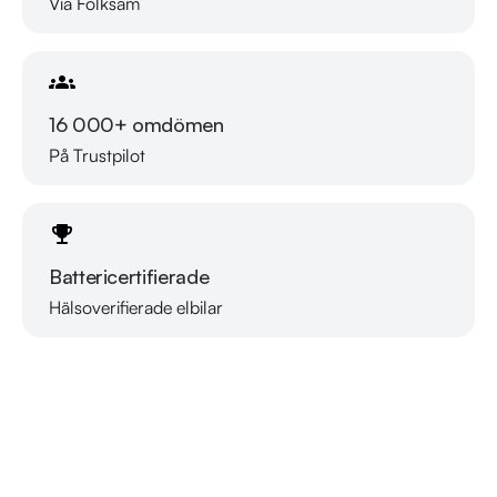
Via Folksam
Möjlighet till 12-60 månaders garanti

Servicehistorik:

2014-10-03 - 3758 mil

16 000+ omdömen
2016-02-12 - 5463 mil

På Trustpilot
2016-09-05 - 6546 mil

2021-05-06 - 12052 mil

2023-05-11 - 14657 mil

2025-03-30 - 18142 mil

Battericertifierade
Besök

Hälsoverifierade elbilar
Läs mer om oss
https://www.riddermarkbil.se/kopa-bil/mini/lzb001/

för att:

• Se närbilder och film på bilen

• Reservera bilen direkt online

• Få mer info om utrustning och tillval
