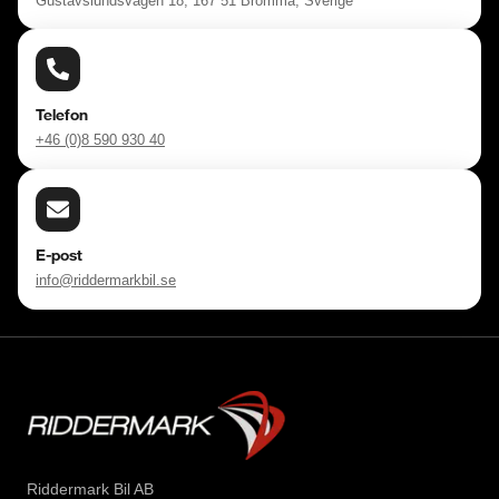
Gustavslundsvägen 18, 167 51 Bromma, Sverige
Telefon
+46 (0)8 590 930 40
E-post
info@riddermarkbil.se
Riddermark Bil AB