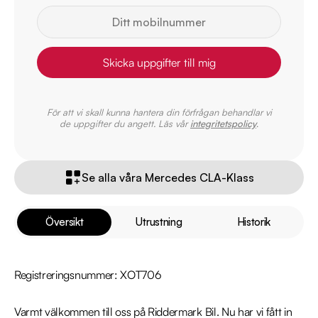
Skicka uppgifter till mig
För att vi skall kunna hantera din förfrågan behandlar vi
de uppgifter du angett. Läs vår
integritetspolicy
.
Se alla våra Mercedes CLA-Klass
Översikt
Utrustning
Historik
Registreringsnummer: XOT706

Varmt välkommen till oss på Riddermark Bil. Nu har vi fått in 