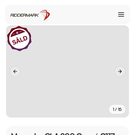
1 / 15
+
10
fler