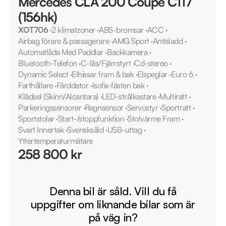
Mercedes CLA 200 Coupé C117
(156hk)
XOT706
·
2 klimatzoner
·
ABS-bromsar
·
ACC
·
Airbag förare & passagerare
·
AMG Sport
·
Antisladd
·
Automatlåda Med Paddlar
·
Backkamera
·
Bluetooth-Telefon
·
C-lås/Fjärrstyrt
·
Cd-stereo
·
Dynamic Select
·
Elhissar fram & bak
·
Elspeglar
·
Euro 6
·
Farthållare
·
Färddator
·
Isofix-fästen bak
·
Klädsel (Skinn/Alcantara)
·
LED-strålkastare
·
Multiratt
·
Parkeringssensorer
·
Regnsensor
·
Servostyr
·
Sportratt
·
Sportstolar
·
Start-/stoppfunktion
·
Stolvärme Fram
·
Svart Innertak
·
Svensksåld
·
USB-uttag
·
Yttertemperaturmätare
258 800 kr
Denna bil är såld. Vill du få
uppgifter om liknande bilar som är
på väg in?