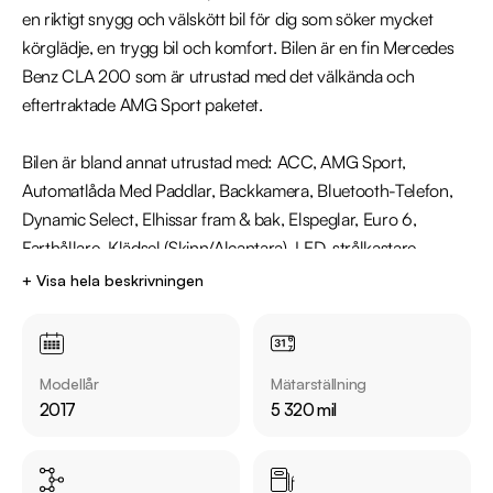
en riktigt snygg och välskött bil för dig som söker mycket 
körglädje, en trygg bil och komfort. Bilen är en fin Mercedes 
Benz CLA 200 som är utrustad med det välkända och 
eftertraktade AMG Sport paketet. 

Bilen är bland annat utrustad med: ACC, AMG Sport, 
Automatlåda Med Paddlar, Backkamera, Bluetooth-Telefon, 
Dynamic Select, Elhissar fram & bak, Elspeglar, Euro 6, 
Farthållare, Klädsel (Skinn/Alcantara), LED-strålkastare, 
Multiratt, Parkeringssensorer, Sportratt, Sportstolar, 
+ Visa hela beskrivningen
Start-/stoppfunktion, Stolvärme Fram, Svart Innertak, 
Svensksåld, USB-uttag.

Modellår
Mätarställning
Bilen är servad på följande datum och miltal: 2018-07-11 511 
2017
5 320 mil
mil, 2019-07-16 1978 mil, 2020-07-15 3560 mil, 2021-07-03 
4563 mil.
