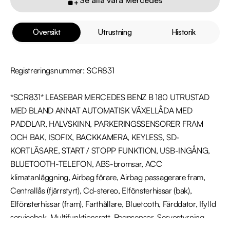
Översikt
Utrustning
Historik
Registreringsnummer: SCR831

*SCR831* LEASEBAR MERCEDES BENZ B 180 UTRUSTAD 
MED BLAND ANNAT AUTOMATISK VÄXELLÅDA MED 
PADDLAR, HALVSKINN, PARKERINGSSENSORER FRAM 
OCH BAK, ISOFIX, BACKKAMERA, KEYLESS, SD-
KORTLÄSARE, START / STOPP FUNKTION, USB-INGÅNG, 
BLUETOOTH-TELEFON, ABS-bromsar, ACC 
klimatanläggning, Airbag förare, Airbag passagerare fram, 
Centrallås (fjärrstyrt), Cd-stereo, Elfönsterhissar (bak), 
Elfönsterhissar (fram), Farthållare, Bluetooth, Färddator, Ifylld 
servicebok, Multifunktionsratt, Regnsensor, Servostyrning, 