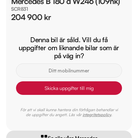
Mercedes B 180 d W246 (109hk)
SCR831
204 900 kr
Denna bil är såld. Vill du få
uppgifter om liknande bilar som är
på väg in?
Skicka uppgifter till mig
För att vi skall kunna hantera din förfrågan behandlar vi
de uppgifter du angett. Läs vår
integritetspolicy
.
Se alla våra Mercedes