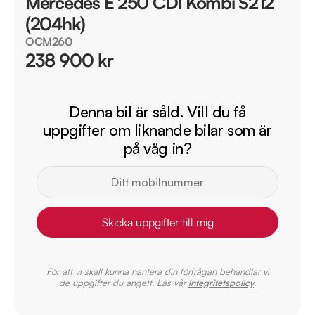
Mercedes E 250 CDI Kombi S212
(204hk)
OCM260
238 900 kr
Denna bil är såld. Vill du få
uppgifter om liknande bilar som är
på väg in?
Skicka uppgifter till mig
För att vi skall kunna hantera din förfrågan behandlar vi
de uppgifter du angett. Läs vår
integritetspolicy
.