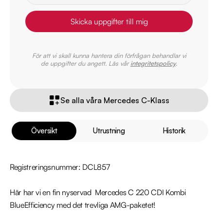
Skicka uppgifter till mig
För att vi skall kunna hantera din förfrågan behandlar vi
de uppgifter du angett. Läs vår
integritetspolicy
.
Se alla våra Mercedes C-Klass
Översikt
Utrustning
Historik
Registreringsnummer: DCL857

Här har vi en fin nyservad  Mercedes C 220 CDI Kombi 
BlueEfficiency med det trevliga AMG-paketet!
