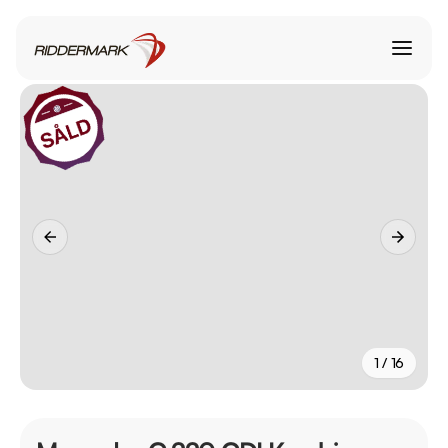
1 / 16
+
11
fler