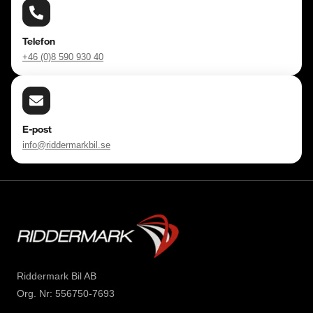
Telefon
+46 (0)8 590 930 40
E-post
info@riddermarkbil.se
Riddermark Bil AB
Org. Nr: 556750-7693