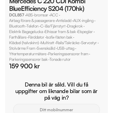
Mercedes C 220 CDI Kombi
BlueEfficiency S204 (170hk)
DCL857
·
ABS-bromsar
·
ACC
·
Airbag förare & passagerare
·
Antisladd
·
AUX-ingång
·
Bluetooth-Telefon
·
C-lås/Fjärrstyrt
·
Dragkrok
·
Elektrik Bagagelucka
·
Elhissar fram & bak
·
Elspeglar
·
Farthållare
·
Färddator
·
Isofix-fästen bak
·
Klädsel (halvskinn)
·
Multiratt
·
Rails/Takräcke
·
Servostyr
·
Stolvärme Fram
·
Svensksåld
·
USB-uttag
·
Yttertemperaturmätare
·
Parkeringssensorer fram
·
Parkeringssensorer bak
·
Tonade rutor
159 900 kr
Denna bil är såld. Vill du få
uppgifter om liknande bilar som är
på väg in?