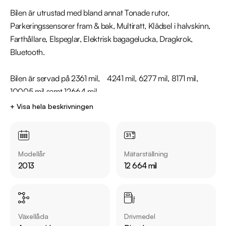
Bilen är utrustad med bland annat Tonade rutor, 
Parkeringssensorer fram & bak, Multiratt, Klädsel i halvskinn, 
Farthållare, Elspeglar, Elektrisk bagagelucka, Dragkrok, 
Bluetooth.

Bilen är servad på 2361 mil, 	4241 mil, 6277 mil, 8171 mil, 
10005 mil samt 12664 mil.

+ Visa hela beskrivningen
Välkommen till Riddermark Bil - Sveriges största 
märkesoberoende bilfirma! Vi säljer ca 24000 bilar om året. 
Alla våra bilar är leveransklara och vi erbjuder även 
Modellår
Mätarställning
hemleverans i hela Sverige. Denna bil kan köpas med 12-36 
2013
12 664 mil
mån garanti. 

Eftersom vi har väldigt korta lagerdagar på bilar 
rekommenderar vi våra kunder att ringa oss på 08-572 142 
Växellåda
Drivmedel
36 för att kontrollera att fordonet finns kvar! Vi ordnar en 